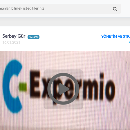
Serbay Gür
YÖNETİM VE STR
UZMAN
16.01.2021