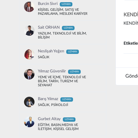
Burcin Sivri
UZMAN
KİŞİSEL GELİŞİM, SATIŞ VE
PAZARLAMA, MESLEKİ KARİYER
KENDİ
KENDİ
Sait ORHAN
UZMAN
YAZILIM, TEKNOLOJİ VE BİLİM,
BİLİŞİM
Etiketle
Neslişah Yeğen
UZMAN
SAĞLIK
Yılmaz Güvenilir
UZMAN
Gönde
YEME VE İÇME, TEKNOLOJİ VE
BİLİM, TARİH, TURİZM VE
SEYAHAT
Barış Yılmaz
UZMAN
SAĞLIK, PSİKOLOJİ
Gurbet Altay
UZMAN
EĞİTİM, BASIN,MEDYA VE
İLETİŞİM, KİŞİSEL GELİŞİM