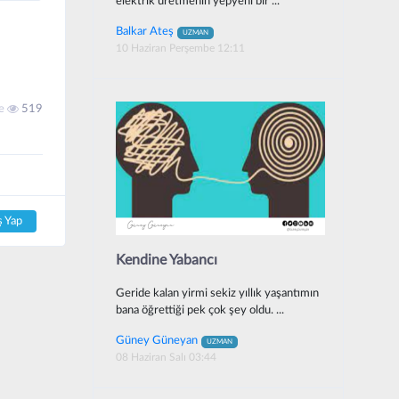
elektrik üretmenin yepyeni bir ...
Balkar Ateş
UZMAN
10 Haziran Perşembe 12:11
me
519
ş Yap
Kendine Yabancı
Geride kalan yirmi sekiz yıllık yaşantımın
bana öğrettiği pek çok şey oldu. ...
Güney Güneyan
UZMAN
08 Haziran Salı 03:44