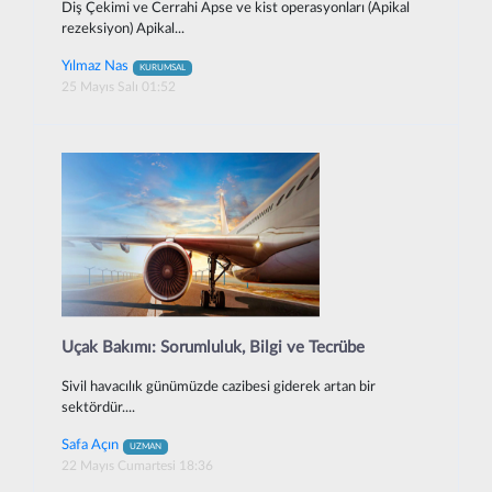
Diş Çekimi ve Cerrahi Apse ve kist operasyonları (Apikal
rezeksiyon) Apikal...
Yılmaz Nas
KURUMSAL
25 Mayıs Salı 01:52
Uçak Bakımı: Sorumluluk, Bilgi ve Tecrübe
Sivil havacılık günümüzde cazibesi giderek artan bir
sektördür....
Safa Açın
UZMAN
22 Mayıs Cumartesi 18:36