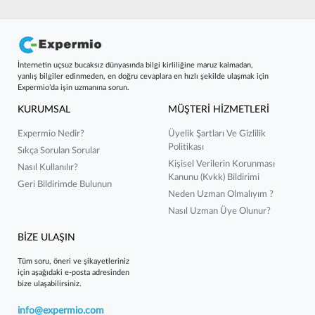
İnternetin uçsuz bucaksız dünyasında bilgi kirliliğine maruz kalmadan,
yanlış bilgiler edinmeden, en doğru cevaplara en hızlı şekilde ulaşmak için
Expermio’da işin uzmanına sorun.
KURUMSAL
MÜŞTERİ HİZMETLERİ
Expermio Nedir?
Üyelik Şartları Ve Gizlilik
Politikası
Sıkça Sorulan Sorular
Kişisel Verilerin Korunması
Nasıl Kullanılır?
Kanunu (kvkk) Bildirimi
Geri Bildirimde Bulunun
Neden Uzman Olmalıyım ?
Nasıl Uzman Üye Olunur?
BİZE ULAŞIN
Tüm soru, öneri ve şikayetleriniz
için aşağıdaki e-posta adresinden
bize ulaşabilirsiniz.
info@expermio.com