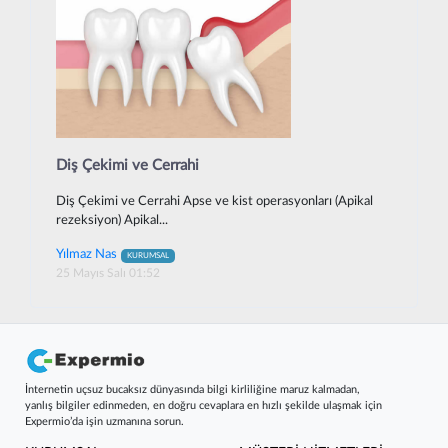
Diş Çekimi ve Cerrahi
Diş Çekimi ve Cerrahi Apse ve kist operasyonları (Apikal
rezeksiyon) Apikal...
Yılmaz Nas
KURUMSAL
25 Mayıs Salı 01:52
İnternetin uçsuz bucaksız dünyasında bilgi kirliliğine maruz kalmadan,
yanlış bilgiler edinmeden, en doğru cevaplara en hızlı şekilde ulaşmak için
Expermio’da işin uzmanına sorun.