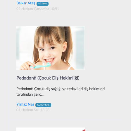
Balkar Ateş
UZMAN
02 Haziran Çarşamba 10:51
Pedodonti (Çocuk Diş Hekimliği)
Pedodonti Çocuk diş sağlığı ve tedavileri diş hekimleri
tarafından gerç...
Yılmaz Nas
KURUMSAL
01 Haziran Salı 18:28