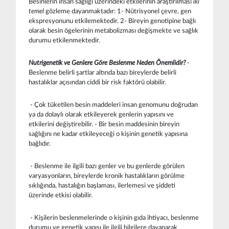
Besinlerin insan sağlığı üzerindeki etkilerinin araştırılması
iki
temel
gözleme dayanmaktadır: 1- Nütrisyonel çevre, gen
ekspresyonunu etkilemektedir. 2- Bireyin genotipine bağlı
olarak besin ögelerinin metabolizması değişmekte ve sağlık
durumu etkilenmektedir.
Nutrigenetik ve Genlere Göre Beslenme Neden Önemlidir?
-
Beslenme belirli şartlar altında bazı bireylerde belirli
hastalıklar açısından ciddi bir risk faktörü olabilir.
- Çok tüketilen besin maddeleri insan genomunu doğrudan
ya da dolaylı olarak etkileyerek genlerin yapısını ve
etkilerini değiştirebilir. - Bir besin maddesinin bireyin
sağlığını ne kadar etkileyeceği o kişinin genetik yapısına
bağlıdır.
- Beslenme ile ilgili bazı genler ve bu genlerde görülen
varyasyonların, bireylerde kronik hastalıkların görülme
sıklığında, hastalığın başlaması, ilerlemesi ve şiddeti
üzerinde etkisi olabilir.
- Kişilerin beslenmelerinde o kişinin gıda ihtiyacı, beslenme
durumu ve genetik yapısı ile ilgili bilgilere dayanarak