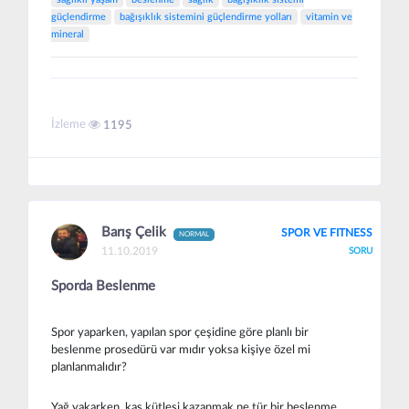
güçlendirme
bağışıklık sistemini güçlendirme yolları
vitamin ve
mineral
İzleme
1195
Barış Çelik
SPOR VE FITNESS
NORMAL
11.10.2019
SORU
Sporda Beslenme
Spor yaparken, yapılan spor çeşidine göre planlı bir
beslenme prosedürü var mıdır yoksa kişiye özel mi
planlanmalıdır?
Yağ yakarken, kas kütlesi kazanmak ne tür bir beslenme