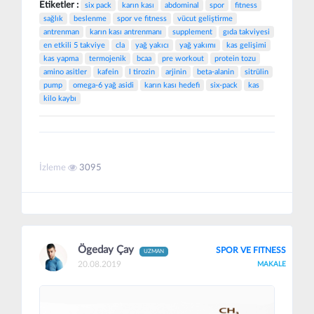
Etiketler :
six pack
karın kası
abdominal
spor
fitness
sağlık
beslenme
spor ve fitness
vücut geliştirme
antrenman
karın kası antrenmanı
supplement
gıda takviyesi
en etkili 5 takviye
cla
yağ yakıcı
yağ yakımı
kas gelişimi
kas yapma
termojenik
bcaa
pre workout
protein tozu
amino asitler
kafein
l tirozin
arjinin
beta-alanin
sitrülin
pump
omega-6 yağ asidi
karın kası hedefi
six-pack
kas
kilo kaybı
İzleme
3095
Ögeday Çay
SPOR VE FITNESS
UZMAN
20.08.2019
MAKALE