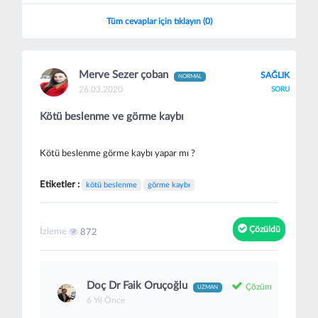
Tüm cevaplar için tıklayın (0)
Merve Sezer çoban
SAĞLIK
NORMAL
26.03.2020
SORU
Kötü beslenme ve görme kaybı
Kötü beslenme görme kaybı yapar mı ?
Etiketler :
kötü beslenme
görme kaybı
Çözüldü
İzleme
872
Doç Dr Faik Oruçoğlu
Çözüm
UZMAN
6 Yıl Önce