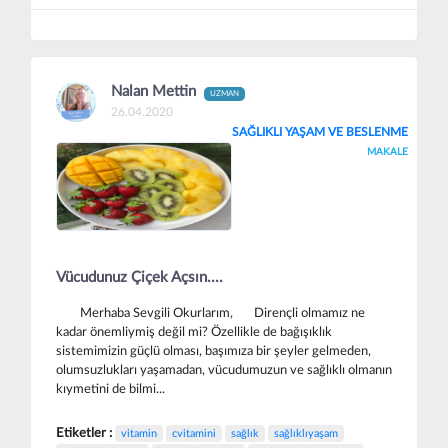
Nalan Mettin
UZMAN
26.04.2020
SAĞLIKLI YAŞAM VE BESLENME
MAKALE
Vücudunuz Çiçek Açsın....
Merhaba Sevgili Okurlarım, Dirençli olmamız ne
kadar önemliymiş değil mi? Özellikle de bağışıklık
sistemimizin güçlü olması, başımıza bir şeyler gelmeden,
olumsuzlukları yaşamadan, vücudumuzun ve sağlıklı olmanın
kıymetini de bilmi...
Etiketler :
vitamin
cvitamini
sağlık
sağlıklıyaşam