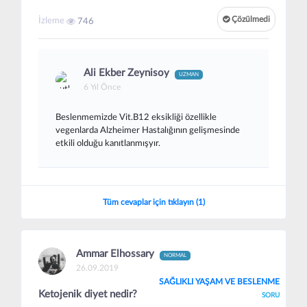
Çözülmedi
İzleme
746
Ali Ekber Zeynisoy
UZMAN
6 Yıl Önce
Beslenmemizde Vit.B12 eksikliği özellikle
vegenlarda Alzheimer Hastalığının gelişmesinde
etkili olduğu kanıtlanmışyır.
Tüm cevaplar için tıklayın (1)
Ammar Elhossary
NORMAL
26.09.2019
SAĞLIKLI YAŞAM VE BESLENME
Ketojenik diyet nedir?
SORU