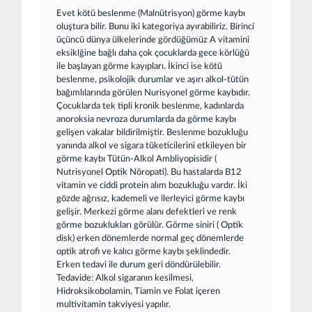
Evet kötü beslenme (Malnütrisyon) görme kaybı
oluştura bilir. Bunu iki kategoriya ayırabiliriz. Birinci
üçüncü dünya ülkelerinde gördüğümüz A vitamini
eksiklğine bağlı daha çok çocuklarda gece körlüğü
ile başlayan görme kayıpları. İkinci ise kötü
beslenme, psikolojik durumlar ve aşırı alkol-tütün
bağımlılarında görülen Nurisyonel görme kaybıdır.
Çocuklarda tek tipli kronik beslenme, kadınlarda
anoroksia nevroza durumlarda da görme kaybı
gelişen vakalar bildirilmiştir. Beslenme bozukluğu
yanında alkol ve sigara tüketicilerini etkileyen bir
görme kaybı Tütün-Alkol Ambliyopisidir (
Nutrisyonel Optik Nöropati). Bu hastalarda B12
vitamin ve ciddi protein alım bozukluğu vardır. İki
gözde ağrısız, kademeli ve ilerleyici görme kaybı
gelişir. Merkezi görme alanı defektleri ve renk
görme bozuklukları görülür. Görme siniri ( Optik
disk) erken dönemlerde normal geç dönemlerde
optik atrofi ve kalıcı görme kaybı şeklindedir.
Erken tedavi ile durum geri döndürülebilir.
Tedavide: Alkol sigaranın kesilmesi,
Hidroksikobolamin, Tiamin ve Folat içeren
multivitamin takviyesi yapılır.