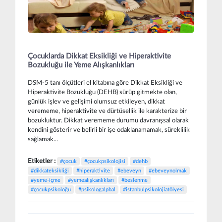
Çocuklarda Dikkat Eksikliği ve Hiperaktivite
Bozukluğu ile Yeme Alışkanlıkları
DSM-5 tanı ölçütleri el kitabına göre Dikkat Eksikliği ve
Hiperaktivite Bozukluğu (DEHB) sürüp gitmekte olan,
günlük işlev ve gelişimi olumsuz etkileyen, dikkat
verememe, hiperaktivite ve dürtüsellik ile karakterize bir
bozukluktur. Dikkat verememe durumu davranışsal olarak
kendini gösterir ve belirli bir işe odaklanamamak, süreklilik
sağlamak...
Etiketler :
#çocuk
#çocukpsikolojisi
#dehb
#dikkateksikliği
#hiperaktivite
#ebeveyn
#ebeveynolmak
#yeme-içme
#yemealışkanlıkları
#beslenme
#çocukpsikoloğu
#psikologalpbal
#istanbulpsikolojiatölyesi