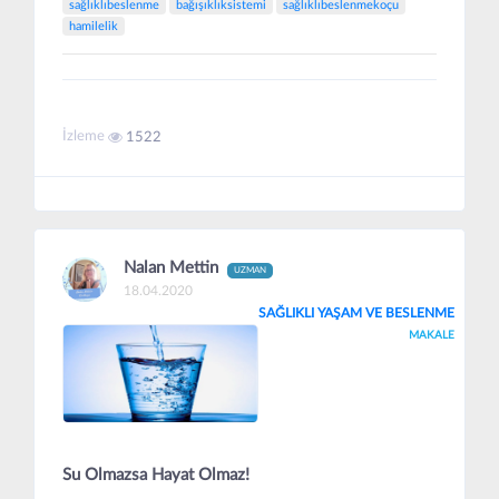
sağlıklıbeslenme
bağışıklıksistemi
sağlıklıbeslenmekoçu
hamilelik
İzleme
1522
Nalan Mettin
UZMAN
18.04.2020
SAĞLIKLI YAŞAM VE BESLENME
MAKALE
Su Olmazsa Hayat Olmaz!