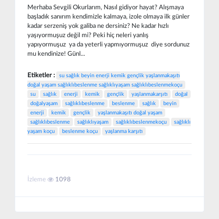
Merhaba Sevgili Okurlarım, Nasıl gidiyor hayat? Alışmaya
başladık sanırım kendimizle kalmaya, izole olmaya ilk günler
kadar serzeniş yok galiba ne dersiniz? Ne kadar hızlı
yaşıyormuşuz değil mi? Peki hiç neleri yanlış
yapıyormuşuz ya da yeterli yapmıyormuşuz diye sordunuz
mu kendinize! Günl...
Etiketler :
su sağlık beyin enerji kemik gençlik yaşlanmakaşıtı
doğal yaşam sağlıklıbeslenme sağlıklıyaşam sağlıklıbeslenmekoçu
su
sağlık
enerji
kemik
gençlik
yaşlanmakarşıtı
doğal
doğalyaşam
sağlıklıbeslenme
beslenme
sağlık
beyin
enerji
kemik
gençlik
yaşlanmakaşıtı doğal yaşam
sağlıklıbeslenme
sağlıklıyaşam
sağlıklıbeslenmekoçu
sağlıklı
yaşam koçu
beslenme koçu
yaşlanma karşıtı
İzleme
1098