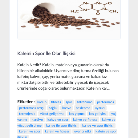
Kafeinin Spor İle Olan İlişkisi
Kafein Nedir? Kafein, matein veya guaranin olarak da
bilinen bir alkaloiddir. Uyarıcı ve dinç tutma özelliği bulunan
kafein; kahve, çay, yerba mate, guarana ve kakao (az
miktarda) gibi bitki ve tüketebilir yiyecek ile içeçecek
ürünlerinde doğal olarak bulunmaktadır. Kafeinin kar...
Etiketler :
kafein
fitness
spor
antrenman
performans
performans artışı
sağlık
kahve
beslenme
uyarıcı
termojenik
vücut geliştirme
kas yapma
kas gelişimi
yağ
yakımı
kardiyo
kahve ve spor
kahve ve fitness
kahve ve
vücut geliştirme
kahve ile spor ilişkisi
kahve ve spor ilişkisi
kafein ve spor
kafein ve fitness
uyarıcı etki
kafein ve spor
ilişkisi