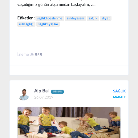
yaşadığımız günün akşamından başlayalım, z...
Etiketler :
sağlıklıbeslenme
zindeyaşam
sağlık
diyet
ruhsağlığı
sağlıklıyaşam
İzleme
858
Alp Bal
SAĞLIK
UZMAN
26.07.2019
MAKALE