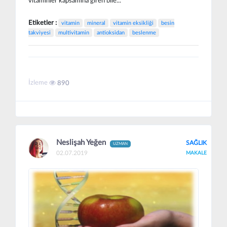
vitaminler kapsamına giren bile...
Etiketler :
vitamin
mineral
vitamin eksikliği
besin
takviyesi
multivitamin
antioksidan
beslenme
İzleme
890
Neslişah Yeğen
SAĞLIK
UZMAN
02.07.2019
MAKALE