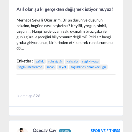
Asıl olan şu ki gerçekten değişmek istiyor muyuz?
Merhaba Sevgili Okurlarım, Bir an durun ve düşünün
bakalım, bugüne nasıl başladınız? Keyifli, yorgun, sinirli,
üzgün….. Hangi halde uyanırsak, uyanalım biraz çaba ile
günü güzelleşeceğini biliyorsunuz değil mi? Peki siz hangi
gruba giriyorsunuz, birilerinden etkilenerek ruh durumunu
d&...
Etiketler :
sağlık
ruhsağlığı
kahvaltı
sağlıklıyaşa
sağlıklıbeslenme
sabah
diyet
sağlıklıbeslenmekoçluğu
İzleme
826
Ögeday Çay
SPOR VE FITNESS
UZMAN