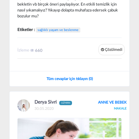
bekletin vb birçok öneri paylaşılıyor. En etkili temizlik için
nasıl yıkamalıyız? Yıkayıp dolapta muhafaza edersek çabuk
bozulur mu?
Etiketler :
sağlıklı yaşam ve beslenme
Çözülmedi
İzleme
660
Tüm cevaplar için tıklayın (0)
Derya Sivri
ANNE VE BEBEK
UZMAN
30.05.2020
MAKALE