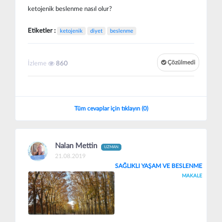
ketojenik beslenme nasıl olur?
Etiketler :
ketojenik
diyet
beslenme
Çözülmedi
İzleme
860
Tüm cevaplar için tıklayın (0)
Nalan Mettin
UZMAN
21.08.2019
SAĞLIKLI YAŞAM VE BESLENME
MAKALE