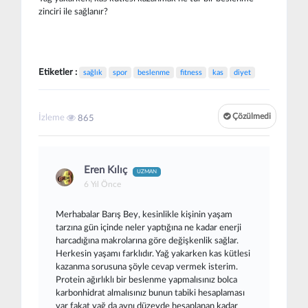
zinciri ile sağlanır?
Etiketler :
sağlık
spor
beslenme
fitness
kas
diyet
Çözülmedi
İzleme
865
Eren Kılıç
UZMAN
6 Yıl Önce
Merhabalar Barış Bey, kesinlikle kişinin yaşam
tarzına gün içinde neler yaptığına ne kadar enerji
harcadığına makrolarına göre değişkenlik sağlar.
Herkesin yaşamı farklıdır. Yağ yakarken kas kütlesi
kazanma sorusuna şöyle cevap vermek isterim.
Protein ağırlıklı bir beslenme yapmalısınız bolca
karbonhidrat almalısınız bunun tabiki hesaplaması
var fakat yağ da aynı düzeyde hesaplanan kadar