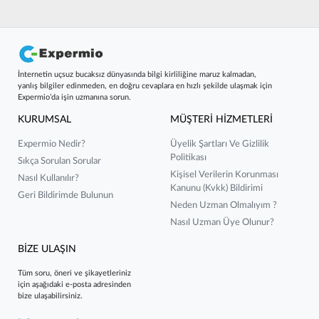
İnternetin uçsuz bucaksız dünyasında bilgi kirliliğine maruz kalmadan,
yanlış bilgiler edinmeden, en doğru cevaplara en hızlı şekilde ulaşmak için
Expermio’da işin uzmanına sorun.
KURUMSAL
MÜŞTERİ HİZMETLERİ
Expermio Nedir?
Üyelik Şartları Ve Gizlilik
Politikası
Sıkça Sorulan Sorular
Kişisel Verilerin Korunması
Nasıl Kullanılır?
Kanunu (kvkk) Bildirimi
Geri Bildirimde Bulunun
Neden Uzman Olmalıyım ?
Nasıl Uzman Üye Olunur?
BİZE ULAŞIN
Tüm soru, öneri ve şikayetleriniz
için aşağıdaki e-posta adresinden
bize ulaşabilirsiniz.