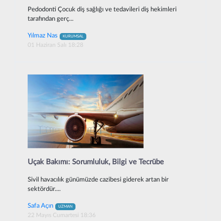
Pedodonti Çocuk diş sağlığı ve tedavileri diş hekimleri
tarafından gerç...
Yılmaz Nas
KURUMSAL
01 Haziran Salı 18:28
Uçak Bakımı: Sorumluluk, Bilgi ve Tecrübe
Sivil havacılık günümüzde cazibesi giderek artan bir
sektördür....
Safa Açın
UZMAN
22 Mayıs Cumartesi 18:36