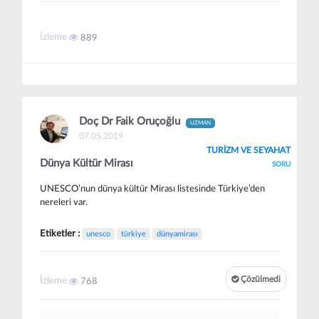
İzleme
889
Doç Dr Faik Oruçoğlu
UZMAN
07.05.2019
TURİZM VE SEYAHAT
Dünya Kültür Mirası
SORU
UNESCO’nun dünya kültür Mirası listesinde Türkiye’den
nereleri var.
Etiketler :
unesco
türkiye
dünyamirası
Çözülmedi
İzleme
768