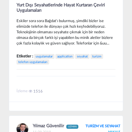
Yurt Dışı Seyahatlerinde Hayat Kurtaran Çeviri
Uygulamaları
Eskiler sora sora Bağdat'ı bulurmuş, şimdiki bizler ise
elimizde telefon ile dünyayı çok hızlı keşfedebiliyoruz.
Teknolojinin olmaması seyahate çıkmak için bir neden
olmasa da birçok farklı işi yapabilen bu minik aletler bizlere
çok fazla kolaylık ve güven sağlıyor. Telefonlar için &uu...
Etiketler :
uygulamalar
application
seyahat
turizm
telefon uygulamaları
İzleme
1516
Yılmaz Güvenilir
TURİZM VE SEYAHAT
UZMAN
11.09.2019
MAKALE