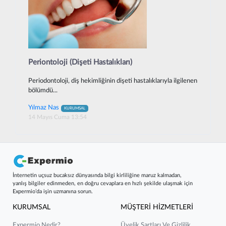
Periontoloji (Dişeti Hastalıkları)
Periodontoloji, diş hekimliğinin dişeti hastalıklarıyla ilgilenen
bölümdü...
Yılmaz Nas
KURUMSAL
14 Mayıs Cuma 13:54
İnternetin uçsuz bucaksız dünyasında bilgi kirliliğine maruz kalmadan,
yanlış bilgiler edinmeden, en doğru cevaplara en hızlı şekilde ulaşmak için
Expermio’da işin uzmanına sorun.
KURUMSAL
MÜŞTERİ HİZMETLERİ
Expermio Nedir?
Üyelik Şartları Ve Gizlilik