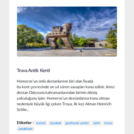
Truva Antik Kenti
Homeros’un ünlü destanlarının biri olan İlyada
bu kent çevresinde on yıl süren savaşları konu edinir, ikinci
destan Odysseia kahramanlarından birinin dönüş
yolculuğunu işler. Homeros’un destanlarına konu olması
nedeniyle büyük ilgi çeken Troya, ilk kez Alman Heinrich
Schlie...
Etiketler :
turizm
seyahat
gezilecek yerler
tarih
truva
çanakkale