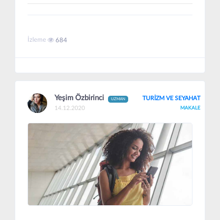
İzleme
684
Yeşim Özbirinci
TURİZM VE SEYAHAT
UZMAN
14.12.2020
MAKALE