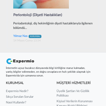
Periontoloji (Dişeti Hastalıkları)
Periodontoloji, diş hekimliğinin dişeti hastalıklarıyla ilgilenen
bölümdü...
Yılmaz Nas
KURUMSAL
14 Mayıs Cuma 13:54
İnternetin uçsuz bucaksız dünyasında bilgi kirliliğine maruz kalmadan,
yanlış bilgiler edinmeden, en doğru cevaplara en hızlı şekilde ulaşmak için
Expermio’da işin uzmanına sorun.
KURUMSAL
MÜŞTERİ HİZMETLERİ
Expermio Nedir?
Üyelik Şartları Ve Gizlilik
Politikası
Sıkça Sorulan Sorular
Kişisel Verilerin Korunması
Nasıl Kullanılır?
Kanunu (kvkk) Bildirimi