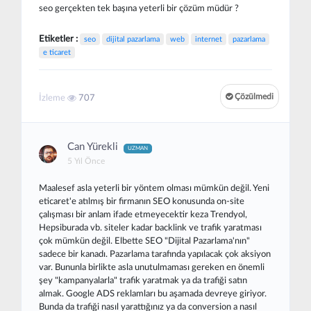
seo gerçekten tek başına yeterli bir çözüm müdür ?
Etiketler :
seo
dijital pazarlama
web
internet
pazarlama
e ticaret
Çözülmedi
İzleme
707
Can Yürekli
UZMAN
5 Yıl Önce
Maalesef asla yeterli bir yöntem olması mümkün değil. Yeni
eticaret'e atılmış bir firmanın SEO konusunda on-site
çalışması bir anlam ifade etmeyecektir keza Trendyol,
Hepsiburada vb. siteler kadar backlink ve trafik yaratması
çok mümkün değil. Elbette SEO "Dijital Pazarlama'nın"
sadece bir kanadı. Pazarlama tarafında yapılacak çok aksiyon
var. Bununla birlikte asla unutulmaması gereken en önemli
şey "kampanyalarla" trafik yaratmak ya da trafiği satın
almak. Google ADS reklamları bu aşamada devreye giriyor.
Bunda da trafiği nasıl yarattığınız ya da conversion a nasıl