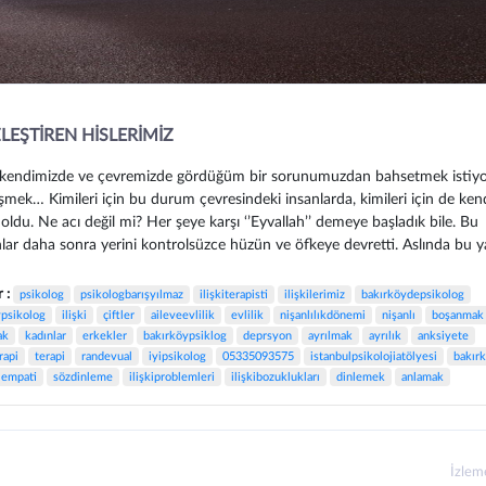
ZLEŞTİREN HİSLERİMİZ
, kendimizde ve çevremizde gördüğüm bir sorunumuzdan bahsetmek istiy
eşmek… Kimileri için bu durum çevresindeki insanlarda, kimileri için de ken
oldu. Ne acı değil mi? Her şeye karşı ‘’Eyvallah’’ demeye başladık bile. Bu
hlar daha sonra yerini kontrolsüzce hüzün ve öfkeye devretti. Aslında bu ya
r :
psikolog
psikologbarışyılmaz
ilişkiterapisti
ilişkilerimiz
bakırköydepsikolog
psikolog
ilişki
çiftler
aileveevlilik
evlilik
nişanlılıkdönemi
nişanlı
boşanmak
ak
kadınlar
erkekler
bakırköypsiklog
deprsyon
ayrılmak
ayrılık
anksiyete
rapi
terapi
randevual
iyipsikolog
05335093575
istanbulpsikolojiatölyesi
bakır
empati
sözdinleme
ilişkiproblemleri
ilişkibozuklukları
dinlemek
anlamak
İzle