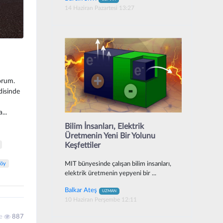
14 Haziran Pazartesi 13:27
orum.
disinde
...
Bilim İnsanları, Elektrik
Üretmenin Yeni Bir Yolunu
Keşfettiler
köy
MIT bünyesinde çalışan bilim insanları,
elektrik üretmenin yepyeni bir ...
Balkar Ateş
UZMAN
10 Haziran Perşembe 12:11
me
887