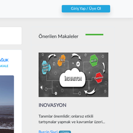
Giriş Yap / Üye Ol
Önerilen Makaleler
AĞLIK
AKALE
INOVASYON
Tanımlar önemlidir; onlarsız etkili
tartışmalar yapmak ve kavramlar üzeri...
Burcin Sivri
UZMAN