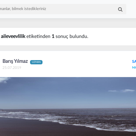
n
aileveevlilik
etiketinden
1
sonuç bulundu.
Barış Yılmaz
S
UZMAN
25.07.2019
M