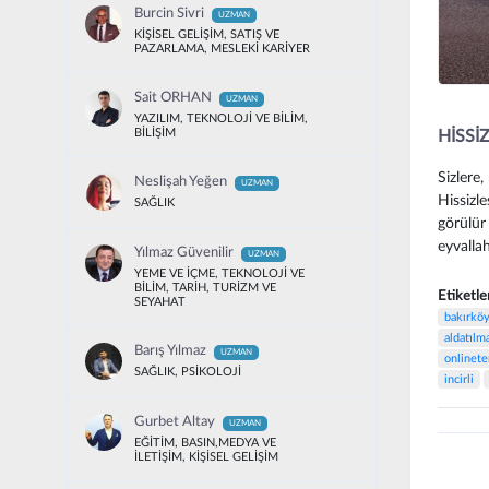
Burcin Sivri
UZMAN
KİŞİSEL GELİŞİM, SATIŞ VE
PAZARLAMA, MESLEKİ KARİYER
Sait ORHAN
UZMAN
YAZILIM, TEKNOLOJİ VE BİLİM,
BİLİŞİM
HİSSİ
Sizlere
Neslişah Yeğen
UZMAN
Hissizl
SAĞLIK
görülür 
eyvalla
Yılmaz Güvenilir
UZMAN
YEME VE İÇME, TEKNOLOJİ VE
BİLİM, TARİH, TURİZM VE
Etiketle
SEYAHAT
bakırköy
aldatılm
Barış Yılmaz
UZMAN
onlinete
SAĞLIK, PSİKOLOJİ
incirli
Gurbet Altay
UZMAN
EĞİTİM, BASIN,MEDYA VE
İLETİŞİM, KİŞİSEL GELİŞİM