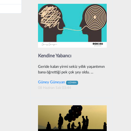
Kendine Yabancı
Geride kalan yirmi sekiz yıllık yaşantımın
bana öğrettiği pek çok şey oldu. ...
Güney Güneyan
UZMAN
08 Haziran Salı 03:44