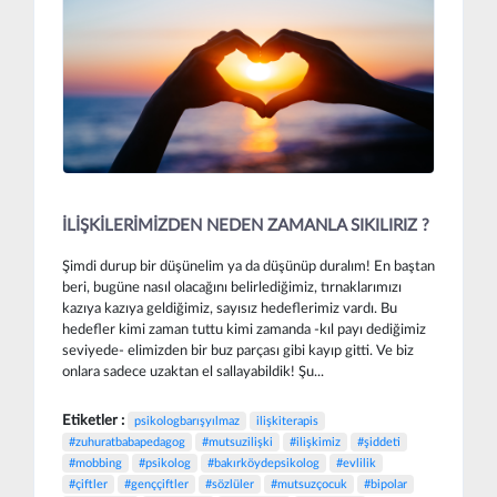
İLİŞKİLERİMİZDEN NEDEN ZAMANLA SIKILIRIZ ?
Şimdi durup bir düşünelim ya da düşünüp duralım! En baştan
beri, bugüne nasıl olacağını belirlediğimiz, tırnaklarımızı
kazıya kazıya geldiğimiz, sayısız hedeflerimiz vardı. Bu
hedefler kimi zaman tuttu kimi zamanda -kıl payı dediğimiz
seviyede- elimizden bir buz parçası gibi kayıp gitti. Ve biz
onlara sadece uzaktan el sallayabildik! Şu...
Etiketler :
psikologbarışyılmaz
ilişkiterapis
#zuhuratbabapedagog
#mutsuzilişki
#ilişkimiz
#şiddeti
#mobbing
#psikolog
#bakırköydepsikolog
#evlilik
#çiftler
#genççiftler
#sözlüler
#mutsuzçocuk
#bipolar