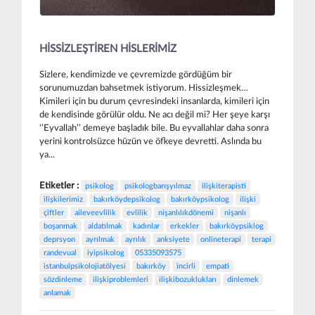
HİSSİZLEŞTİREN HİSLERİMİZ
Sizlere, kendimizde ve çevremizde gördüğüm bir
sorunumuzdan bahsetmek istiyorum. Hissizleşmek…
Kimileri için bu durum çevresindeki insanlarda, kimileri için
de kendisinde görülür oldu. Ne acı değil mi? Her şeye karşı
‘’Eyvallah’’ demeye başladık bile. Bu eyvallahlar daha sonra
yerini kontrolsüzce hüzün ve öfkeye devretti. Aslında bu
ya...
Etiketler :
psikolog
psikologbarışyılmaz
ilişkiterapisti
ilişkilerimiz
bakırköydepsikolog
bakırköypsikolog
ilişki
çiftler
aileveevlilik
evlilik
nişanlılıkdönemi
nişanlı
boşanmak
aldatılmak
kadınlar
erkekler
bakırköypsiklog
deprsyon
ayrılmak
ayrılık
anksiyete
onlineterapi
terapi
randevual
iyipsikolog
05335093575
istanbulpsikolojiatölyesi
bakırköy
incirli
empati
sözdinleme
ilişkiproblemleri
ilişkibozuklukları
dinlemek
anlamak