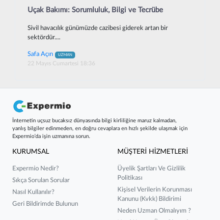
Uçak Bakımı: Sorumluluk, Bilgi ve Tecrübe
Sivil havacılık günümüzde cazibesi giderek artan bir
sektördür....
Safa Açın
UZMAN
22 Mayıs Cumartesi 18:36
İnternetin uçsuz bucaksız dünyasında bilgi kirliliğine maruz kalmadan,
yanlış bilgiler edinmeden, en doğru cevaplara en hızlı şekilde ulaşmak için
Expermio’da işin uzmanına sorun.
KURUMSAL
MÜŞTERİ HİZMETLERİ
Expermio Nedir?
Üyelik Şartları Ve Gizlilik
Politikası
Sıkça Sorulan Sorular
Kişisel Verilerin Korunması
Nasıl Kullanılır?
Kanunu (kvkk) Bildirimi
Geri Bildirimde Bulunun
Neden Uzman Olmalıyım ?