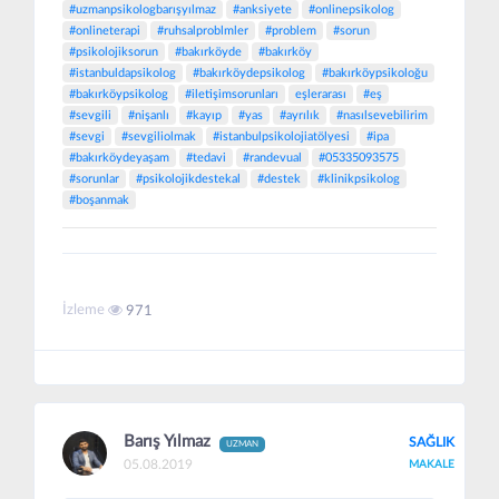
#uzmanpsikologbarışyılmaz
#anksiyete
#onlinepsikolog
#onlineterapi
#ruhsalproblmler
#problem
#sorun
#psikolojiksorun
#bakırköyde
#bakırköy
#istanbuldapsikolog
#bakırköydepsikolog
#bakırköypsikoloğu
#bakırköypsikolog
#iletişimsorunları
eşlerarası
#eş
#sevgili
#nişanlı
#kayıp
#yas
#ayrılık
#nasılsevebilirim
#sevgi
#sevgiliolmak
#istanbulpsikolojiatölyesi
#ipa
#bakırköydeyaşam
#tedavi
#randevual
#05335093575
#sorunlar
#psikolojikdestekal
#destek
#klinikpsikolog
#boşanmak
İzleme
971
Barış Yılmaz
SAĞLIK
UZMAN
05.08.2019
MAKALE