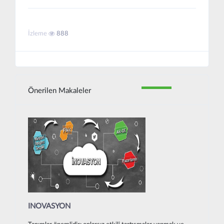
İzleme
888
Önerilen Makaleler
INOVASYON