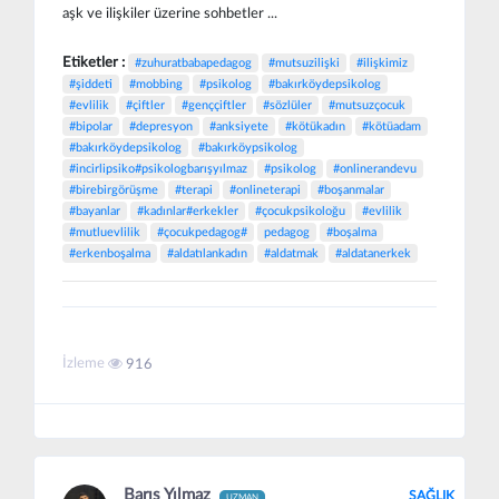
aşk ve ilişkiler üzerine sohbetler ...
Etiketler :
#zuhuratbabapedagog
#mutsuzilişki
#ilişkimiz
#şiddeti
#mobbing
#psikolog
#bakırköydepsikolog
#evlilik
#çiftler
#genççiftler
#sözlüler
#mutsuzçocuk
#bipolar
#depresyon
#anksiyete
#kötükadın
#kötüadam
#bakırköydepsikolog
#bakırköypsikolog
#incirlipsiko#psikologbarışyılmaz
#psikolog
#onlinerandevu
#birebirgörüşme
#terapi
#onlineterapi
#boşanmalar
#bayanlar
#kadınlar#erkekler
#çocukpsikoloğu
#evlilik
#mutluevlilik
#çocukpedagog#
pedagog
#boşalma
#erkenboşalma
#aldatılankadın
#aldatmak
#aldatanerkek
İzleme
916
Barış Yılmaz
SAĞLIK
UZMAN