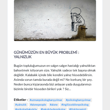
GÜNÜMÜZÜN EN BÜYÜK PROBLEMİ :
YALNIZLIK
Bugün topluluğumuzun en salgın salgın hastalığı yalnızlıktan
bahsetmek istiyorum size. Yalnızlık sadece tek başına olmak
değildir. Kalabalık içinde bile kendini yalnız hissedebilirsin.
Aslında sorun tamda burada değil mi? Ne korkunç bir şey.
Neden bunca kişiarasında bizi anlayan yada duygularımızı
bizimle birebir hisseden birileri yok ? Siz...
Etiketler :
#uzmanpsikologbarışyılmaz
#psikologbarışyılmaz
#yalnızlık
#alonepeople
#alone
#ingilizcebilenpsikolog
#psikologbakırköy
#bakırköydepsikolog
#ilişkiterapisti