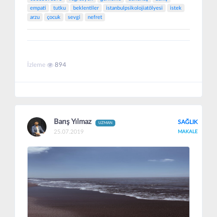
empati
tutku
beklentiler
istanbulpsikolojiatölyesi
istek
arzu
çocuk
sevgi
nefret
İzleme
894
Barış Yılmaz
SAĞLIK
UZMAN
25.07.2019
MAKALE