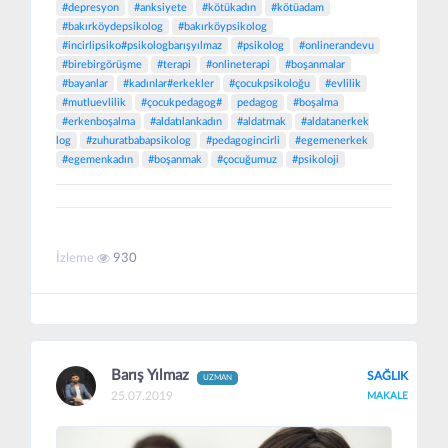
#depresyon
#anksiyete
#kötükadın
#kötüadam
#bakırköydepsikolog
#bakırköypsikolog
#incirlipsiko#psikologbarışyılmaz
#psikolog
#onlinerandevu
#birebirgörüşme
#terapi
#onlineterapi
#boşanmalar
#bayanlar
#kadınlar#erkekler
#çocukpsikoloğu
#evlilik
#mutluevlilik
#çocukpedagog#
pedagog
#boşalma
#erkenboşalma
#aldatılankadın
#aldatmak
#aldatanerkek
log
#zuhuratbabapsikolog
#pedagogincirli
#egemenerkek
#egemenkadın
#boşanmak
#çocuğumuz
#psikoloji
İzleme
930
Barış Yılmaz
SAĞLIK
UZMAN
25.07.2019
MAKALE