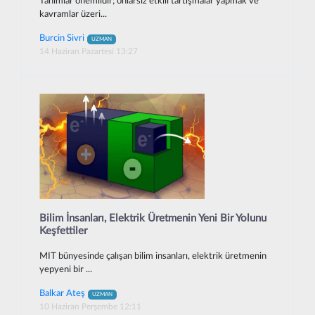
Tanımlar önemlidir; onlarsız etkili tartışmalar yapmak ve
kavramlar üzeri...
Burcin Sivri
UZMAN
14 Haziran Pazartesi 13:27
Bilim İnsanları, Elektrik Üretmenin Yeni Bir Yolunu
Keşfettiler
MIT bünyesinde çalışan bilim insanları, elektrik üretmenin
yepyeni bir ...
Balkar Ateş
UZMAN
10 Haziran Perşembe 12:11