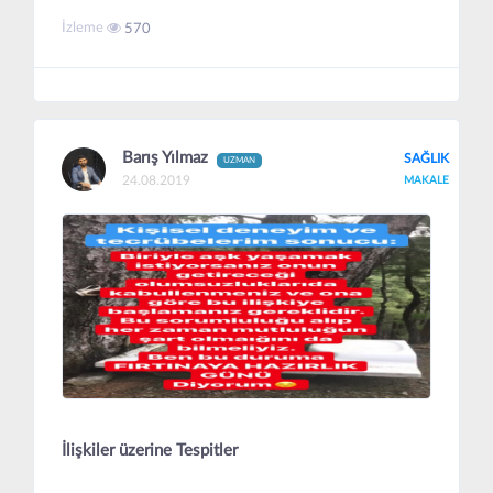
İzleme
570
Barış Yılmaz
SAĞLIK
UZMAN
24.08.2019
MAKALE
İlişkiler üzerine Tespitler