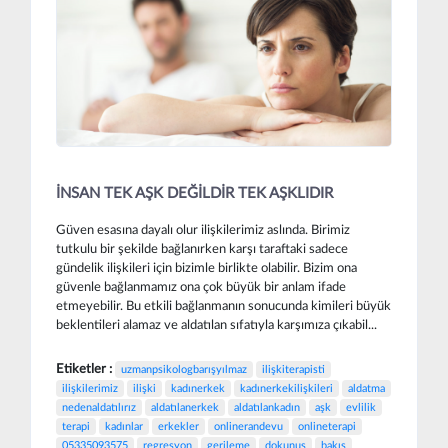
İNSAN TEK AŞK DEĞİLDİR TEK AŞKLIDIR
Güven esasına dayalı olur ilişkilerimiz aslında. Birimiz
tutkulu bir şekilde bağlanırken karşı taraftaki sadece
gündelik ilişkileri için bizimle birlikte olabilir. Bizim ona
güvenle bağlanmamız ona çok büyük bir anlam ifade
etmeyebilir. Bu etkili bağlanmanın sonucunda kimileri büyük
beklentileri alamaz ve aldatılan sıfatıyla karşımıza çıkabil...
Etiketler :
uzmanpsikologbarışyılmaz
ilişkiterapisti
ilişkilerimiz
ilişki
kadınerkek
kadınerkekilişkileri
aldatma
nedenaldatılırız
aldatılanerkek
aldatılankadın
aşk
evlilik
terapi
kadınlar
erkekler
onlinerandevu
onlineterapi
05335093575
regresyon
gerileme
dokunuş
bakış