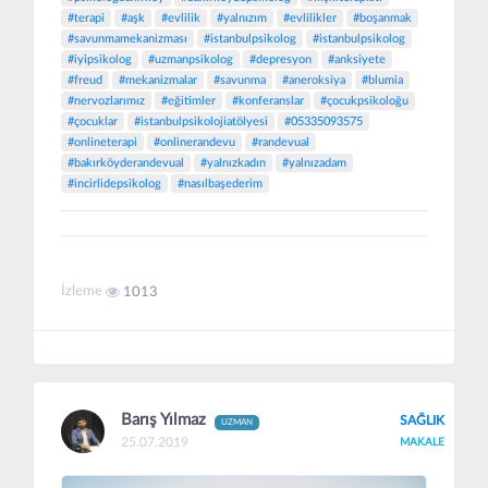
#terapi
#aşk
#evlilik
#yalnızım
#evlilikler
#boşanmak
#savunmamekanizması
#istanbulpsikolog
#istanbulpsikolog
#iyipsikolog
#uzmanpsikolog
#depresyon
#anksiyete
#freud
#mekanizmalar
#savunma
#aneroksiya
#blumia
#nervozlarımız
#eğitimler
#konferanslar
#çocukpsikoloğu
#çocuklar
#istanbulpsikolojiatölyesi
#05335093575
#onlineterapi
#onlinerandevu
#randevual
#bakırköyderandevual
#yalnızkadın
#yalnızadam
#incirlidepsikolog
#nasılbaşederim
İzleme
1013
Barış Yılmaz
SAĞLIK
UZMAN
25.07.2019
MAKALE