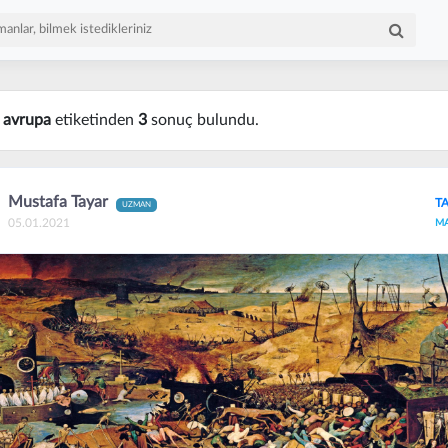
n
avrupa
etiketinden
3
sonuç bulundu.
Mustafa Tayar
T
UZMAN
05.01.2021
M