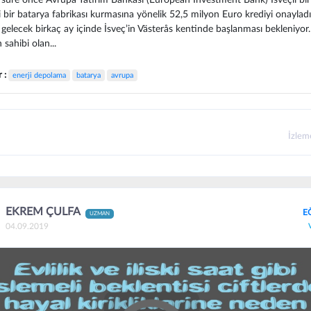
i bir batarya fabrikası kurmasına yönelik 52,5 milyon Euro krediyi onayladı
 gelecek birkaç ay içinde İsveç’in Västerås kentinde başlanması bekleniyor.
 sahibi olan...
r :
enerji depolama
batarya
avrupa
İzle
EKREM ÇULFA
E
UZMAN
04.09.2019