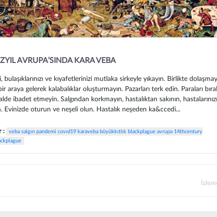
ÜZYIL AVRUPA’SINDA KARA VEBA
zi, bulaşıklarınızı ve kıyafetlerinizi mutlaka sirkeyle yıkayın. Birlikte dolaşma
bir araya gelerek kalabalıklar oluşturmayın. Pazarları terk edin. Paraları bıra
alde ibadet etmeyin. Salgından korkmayın, hastalıktan sakının, hastalarınızı
. Evinizde oturun ve neşeli olun. Hastalık neşeden ka&ccedi...
r :
veba salgın pandemi covıd19 karaveba büyükkıtlık blackplague avrupa 14thcentury
ackplague
İzle