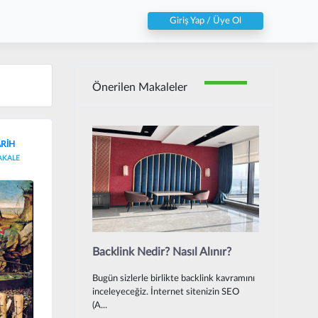
Giriş Yap / Üye Ol
Önerilen Makaleler
ARİH
AKALE
Backlink Nedir? Nasıl Alınır?
Bugün sizlerle birlikte backlink kavramını
inceleyeceğiz. İnternet sitenizin SEO
(A...