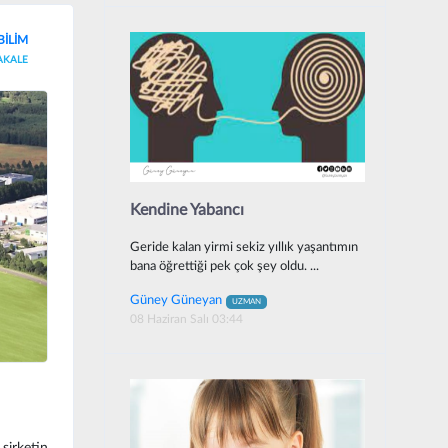
BİLİM
AKALE
Kendine Yabancı
Geride kalan yirmi sekiz yıllık yaşantımın
bana öğrettiği pek çok şey oldu. ...
Güney Güneyan
UZMAN
08 Haziran Salı 03:44
şirketin