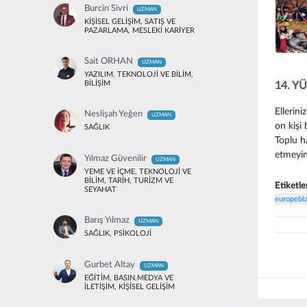
Burcin Sivri
UZMAN
KİŞİSEL GELİŞİM, SATIŞ VE
PAZARLAMA, MESLEKİ KARİYER
Sait ORHAN
UZMAN
YAZILIM, TEKNOLOJİ VE BİLİM,
BİLİŞİM
14. Y
Ellerini
Neslişah Yeğen
UZMAN
on kişi 
SAĞLIK
Toplu h
etmeyin
Yılmaz Güvenilir
UZMAN
YEME VE İÇME, TEKNOLOJİ VE
BİLİM, TARİH, TURİZM VE
Etiketle
SEYAHAT
europebl
Barış Yılmaz
UZMAN
SAĞLIK, PSİKOLOJİ
Gurbet Altay
UZMAN
EĞİTİM, BASIN,MEDYA VE
İLETİŞİM, KİŞİSEL GELİŞİM