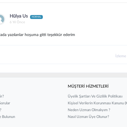
Hülya Us
NORMAL
6 Yıl Önce
ada yazılanlar hoşuma gitti teşekkür ederim
İzleme
MÜŞTERİ HİZMETLERİ
ir?
Üyelik Şartları Ve Gizlilik Politikası
Sorular
Kişisel Verilerin Korunması Kanunu (k
?
Neden Uzman Olmalıyım ?
de Bulunun
Nasıl Uzman Üye Olunur?