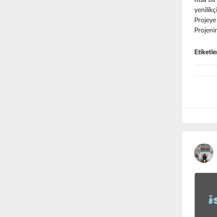
yenilikç
Projeye
Projenin
Etiketle