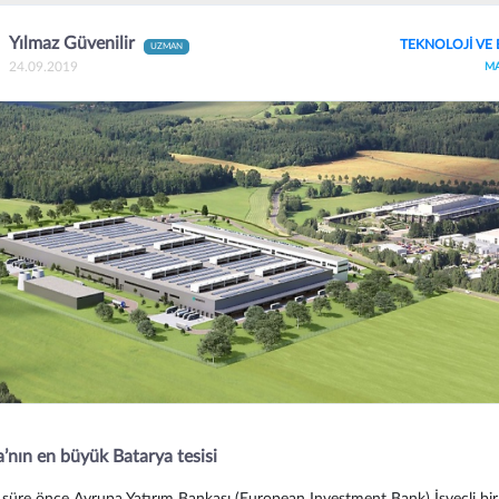
Yılmaz Güvenilir
TEKNOLOJİ VE 
UZMAN
24.09.2019
M
’nın en büyük Batarya tesisi
r süre önce Avrupa Yatırım Bankası (European Investment Bank) İsveçli bir 