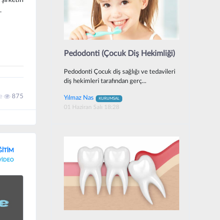
.
Pedodonti (Çocuk Diş Hekimliği)
Pedodonti Çocuk diş sağlığı ve tedavileri
diş hekimleri tarafından gerç...
me
875
Yılmaz Nas
KURUMSAL
01 Haziran Salı 18:28
ĞİTİM
VİDEO