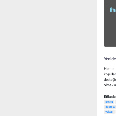
Yenide
Hemen h
koşulla
desteği
olmakla.
Etiketle
listesi
depresy
yakası