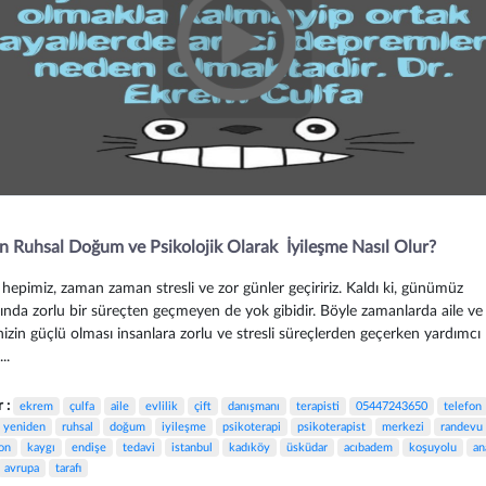
n Ruhsal Doğum ve Psikolojik Olarak İyileşme Nasıl Olur?
epimiz, zaman zaman stresli ve zor günler geçiririz. Kaldı ki, günümüz
rında zorlu bir süreçten geçmeyen de yok gibidir. Böyle zamanlarda aile ve
nizin güçlü olması insanlara zorlu ve stresli süreçlerden geçerken yardımcı
..
r :
ekrem
çulfa
aile
evlilik
çift
danışmanı
terapisti
05447243650
telefon
yeniden
ruhsal
doğum
iyileşme
psikoterapi
psikoterapist
merkezi
randevu
on
kaygı
endişe
tedavi
istanbul
kadıköy
üsküdar
acıbadem
koşuyolu
an
avrupa
tarafı