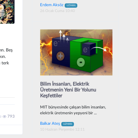
Erdem Aksöz
UZMAN
26 Ocak Cuma 10:40
yın. Beş
kın.
 terk
Bilim İnsanları, Elektrik
Üretmenin Yeni Bir Yolunu
Keşfettiler
MIT bünyesinde çalışan bilim insanları,
elektrik üretmenin yepyeni bir ...
me
793
Balkar Ateş
UZMAN
10 Haziran Perşembe 12:11