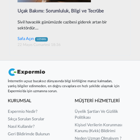
Uçak Bakımı: Sorumluluk, Bilgi ve Tecrübe
Sivil havacılık günümüzde cazibesi giderek artan bir
sektördür....
Safa Açın
UZMAN
22 Mayıs Cumartesi 18:36
İnternetin uçsuz bucaksız dünyasında bilgi kirliliğine maruz kalmadan,
yanlış bilgiler edinmeden, en doğru cevaplara en hızlı şekilde ulaşmak için
Expermio’da işin uzmanına sorun.
KURUMSAL
MÜŞTERİ HİZMETLERİ
Expermio Nedir?
Üyelik Şartları Ve Gizlilik
Politikası
Sıkça Sorulan Sorular
Kişisel Verilerin Korunması
Nasıl Kullanılır?
Kanunu (kvkk) Bildirimi
Geri Bildirimde Bulunun
Neden Uzman Olmalıyım ?