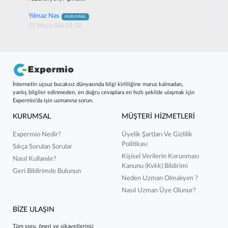
Yılmaz Nas
KURUMSAL
25 Mayıs Salı 01:52
İnternetin uçsuz bucaksız dünyasında bilgi kirliliğine maruz kalmadan,
yanlış bilgiler edinmeden, en doğru cevaplara en hızlı şekilde ulaşmak için
Expermio’da işin uzmanına sorun.
KURUMSAL
MÜŞTERİ HİZMETLERİ
Expermio Nedir?
Üyelik Şartları Ve Gizlilik
Politikası
Sıkça Sorulan Sorular
Kişisel Verilerin Korunması
Nasıl Kullanılır?
Kanunu (kvkk) Bildirimi
Geri Bildirimde Bulunun
Neden Uzman Olmalıyım ?
Nasıl Uzman Üye Olunur?
BİZE ULAŞIN
Tüm soru, öneri ve şikayetleriniz