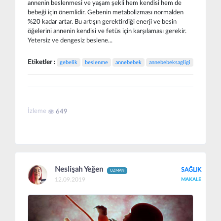
annenin beslenmesi ve yaşam şekli hem kendisi hem de
bebeği için önemlidir. Gebenin metabolizması normalden
%20 kadar artar. Bu artışın gerektirdiği enerji ve besin
öğelerini annenin kendisi ve fetüs için karşılaması gerekir.
Yetersiz ve dengesiz beslene...
Etiketler :
gebelik
beslenme
annebebek
annebebeksagligi
İzleme
649
Neslişah Yeğen
SAĞLIK
UZMAN
12.09.2019
MAKALE