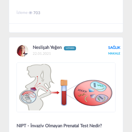
İzleme
703
Neslişah Yeğen
SAĞLIK
UZMAN
22.01.2021
MAKALE
NIPT - İnvaziv Olmayan Prenatal Test Nedir?