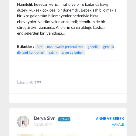
Hamilelik heyecan verici, mutlu ve bir o kadar da kaygı
düzeyi yüksek çok özel bir dönemdir. Bebek sahibi olmakla
birlikte gelen tüm bilinmeyenler nedeniyle biraz
ebeveynleri ve tüm yakınlarını endişelendiren de bir
süreçtir aynı zamanda. Ailelerin sahip olduğu başlıca
endişelerden biri yenidoğa...
Etiketler :
nıpt
non-invaziv prenatal tanı
gebelik
gebelik
dönemi kontrolleri
sağlık
anne ve bebek
İzleme
797
Derya Sivri
ANNE VE BEBEK
UZMAN
30.05.2020
MAKALE