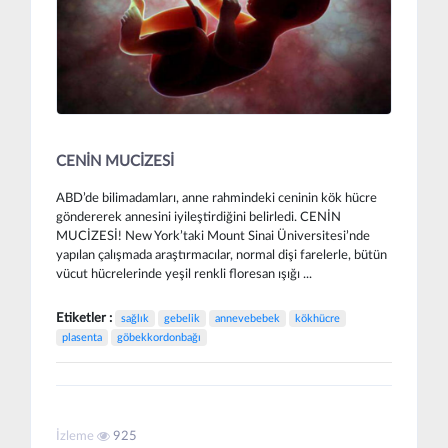
CENİN MUCİZESİ
ABD’de bilimadamları, anne rahmindeki ceninin kök hücre
göndererek annesini iyileştirdiğini belirledi. CENİN
MUCİZESİ! New York’taki Mount Sinai Üniversitesi’nde
yapılan çalışmada araştırmacılar, normal dişi farelerle, bütün
vücut hücrelerinde yeşil renkli floresan ışığı ...
Etiketler :
sağlık
gebelik
annevebebek
kökhücre
plasenta
göbekkordonbağı
İzleme
925