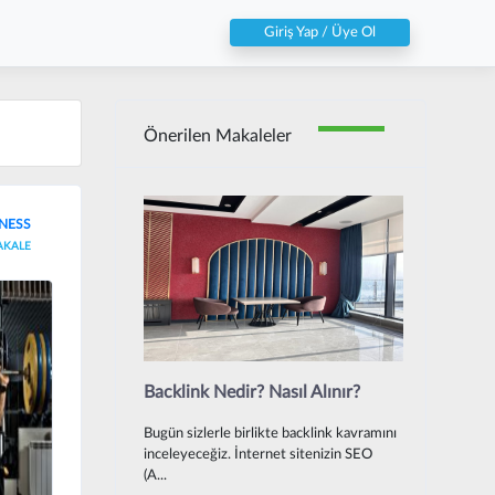
Giriş Yap / Üye Ol
Önerilen Makaleler
TNESS
AKALE
Backlink Nedir? Nasıl Alınır?
Bugün sizlerle birlikte backlink kavramını
inceleyeceğiz. İnternet sitenizin SEO
(A...