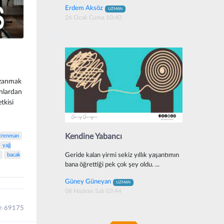
Erdem Aksöz
UZMAN
26 Ocak Cuma 10:40
azanmak
anlardan
tkisi
Kendine Yabancı
ntrenman
yağ
bacak
Geride kalan yirmi sekiz yıllık yaşantımın
bana öğrettiği pek çok şey oldu. ...
Güney Güneyan
UZMAN
08 Haziran Salı 03:44
69175