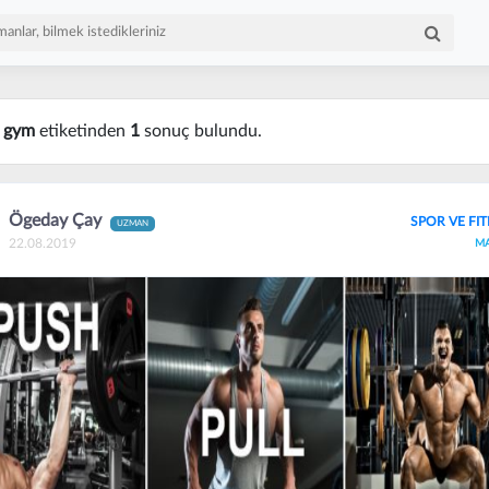
n
gym
etiketinden
1
sonuç bulundu.
Ögeday Çay
SPOR VE FI
UZMAN
22.08.2019
M