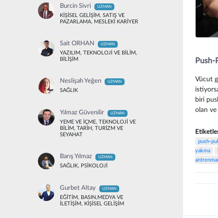
Burcin Sivri
UZMAN
KİŞİSEL GELİŞİM, SATIŞ VE
PAZARLAMA, MESLEKİ KARİYER
Sait ORHAN
UZMAN
YAZILIM, TEKNOLOJİ VE BİLİM,
BİLİŞİM
Push-P
Vücut g
Neslişah Yeğen
UZMAN
istiyor
SAĞLIK
biri pus
olan ve
Yılmaz Güvenilir
UZMAN
YEME VE İÇME, TEKNOLOJİ VE
BİLİM, TARİH, TURİZM VE
Etiketle
SEYAHAT
push-pul
yakma
Barış Yılmaz
UZMAN
antrenma
SAĞLIK, PSİKOLOJİ
Gurbet Altay
UZMAN
EĞİTİM, BASIN,MEDYA VE
İLETİŞİM, KİŞİSEL GELİŞİM