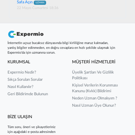
Safa Açın
UZMAN
22 Mayıs Cumartesi 18:36
İnternetin uçsuz bucaksız dünyasında bilgi kirliliğine maruz kalmadan,
yanlış bilgiler edinmeden, en doğru cevaplara en hızlı şekilde ulaşmak için
Expermio’da işin uzmanına sorun.
KURUMSAL
MÜŞTERİ HİZMETLERİ
Expermio Nedir?
Üyelik Şartları Ve Gizlilik
Politikası
Sıkça Sorulan Sorular
Kişisel Verilerin Korunması
Nasıl Kullanılır?
Kanunu (kvkk) Bildirimi
Geri Bildirimde Bulunun
Neden Uzman Olmalıyım ?
Nasıl Uzman Üye Olunur?
BİZE ULAŞIN
Tüm soru, öneri ve şikayetleriniz
için aşağıdaki e-posta adresinden