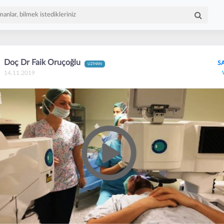
Doç Dr Faik Oruçoğlu
S
UZMAN
14.11.2019