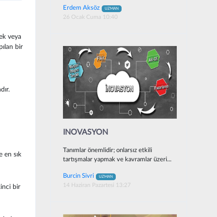
Erdem Aksöz
UZMAN
26 Ocak Cuma 10:40
mek veya
ılan bir
ır.
INOVASYON
Tanımlar önemlidir; onlarsız etkili
e en sık
tartışmalar yapmak ve kavramlar üzeri...
Burcin Sivri
UZMAN
14 Haziran Pazartesi 13:27
inci bir