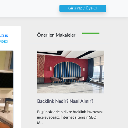
Giriş Yap / Üye Ol
Önerilen Makaleler
AĞLIK
VİDEO
Backlink Nedir? Nasıl Alınır?
Bugün sizlerle birlikte backlink kavramını
inceleyeceğiz. İnternet sitenizin SEO
(A...