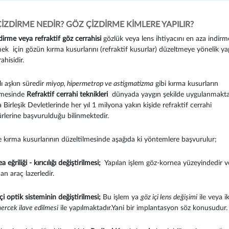
İZDİRME NEDİR? GÖZ ÇİZDİRME KİMLERE YAPILIR?
dirme veya refraktif göz cerrahisi
gözlük veya lens ihtiyacını en aza indir
ek için gözün kırma kusurlarını (refraktif kusurlar) düzeltmeye yönelik yap
ahisidir.
lı aşkın süredir
miyop, hipermetrop ve astigmatizma
gibi kırma kusurların
lmesinde
Refraktif cerrahi teknikleri
dünyada yaygın şekilde uygulanmaktad
Birleşik Devletlerinde her yıl 1 milyona yakın kişide refraktif cerrahi
rlerine başvurulduğu bilinmektedir.
 kırma kusurlarının düzeltilmesinde aşağıda ki yöntemlere başvurulur;
 eğriliği - kırıcılığı değiştirilmesi;
Yapılan işlem göz-kornea yüzeyindedir v
n araç lazerledir.
çi optik sisteminin değiştirilmesi;
Bu işlem ya
göz içi lens değişimi
ile veya ik
mercek ilave edilmesi
ile yapılmaktadır.Yani bir implantasyon söz konusudur.