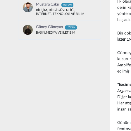
İlk olar
Mustafa Çakır
UZMAN
derin k
BİLİŞİM, BİLGİ GÜVENLİĞİ,
yöntemd
İNTERNET, TEKNOLOJİ VE BİLİM
başlad
Güney Güneyan
UZMAN
BASIN,MEDYA VE İLETİŞİM
Bin dok
lazer
198
Görmeye
kusurun
Amplifi
edilmiş 
"Excime
Argon ve
Diğer l
Her atı
insan sa
Günümüz
femtosa