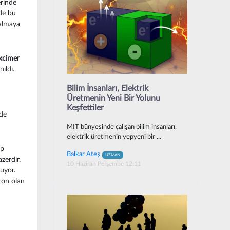
erinde
de bu
 almaya
xcimer
ıldı.
Bilim İnsanları, Elektrik
Üretmenin Yeni Bir Yolunu
Keşfettiler
lde
MIT bünyesinde çalışan bilim insanları,
elektrik üretmenin yepyeni bir ...
up
Balkar Ateş
UZMAN
zerdir.
10 Haziran Perşembe 12:11
uyor.
ron olan