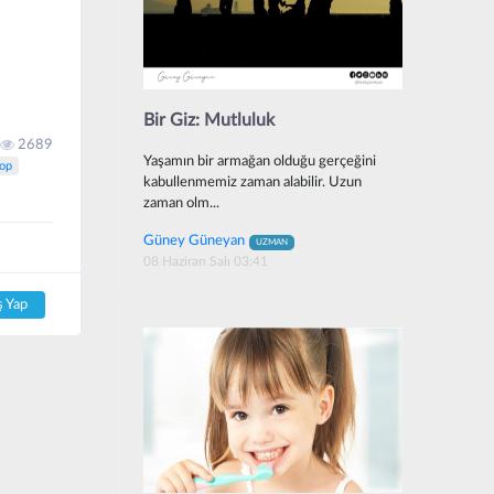
Bir Giz: Mutluluk
2689
Yaşamın bir armağan olduğu gerçeğini
op
kabullenmemiz zaman alabilir. Uzun
zaman olm...
Güney Güneyan
UZMAN
08 Haziran Salı 03:41
ş Yap