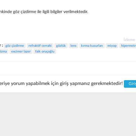
nkinde göz çizdirme ile ilgili bilgiler verilmektedir.
İzleme
r :
göz çizdirme
refraktif cerrahi
gözlük
lens
kırma kusurları
miyop
hipermetr
tizma
excimer lazer
faik oruçoğlu
riye yorum yapabilmek için giriş yapmanız gerekmektedir!
Giri