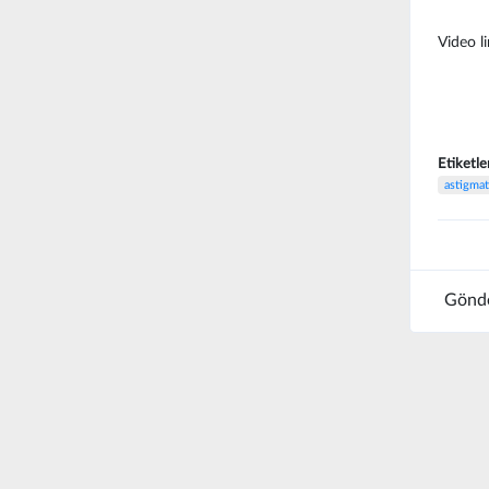
Video li
Etiketle
astigma
Gönde