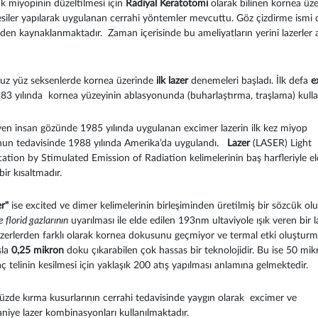
ak miyopinin düzeltilmesi için
Radiyal Keratotomi
olarak bilinen kornea üz
esiler yapılarak uygulanan cerrahi yöntemler mevcuttu. Göz çizdirme ismi 
en kaynaklanmaktadır. Zaman içerisinde bu ameliyatların yerini lazerler
ı.
uz yüz seksenlerde kornea üzerinde
ilk lazer
denemeleri başladı. İlk defa
e
3 yılında kornea yüzeyinin ablasyonunda (buharlaştırma, traşlama) kullan
n insan gözünde 1985 yılında uygulanan excimer lazerin ilk kez miyop
un tedavisinde 1988 yılında Amerika’da uygulandı.
Lazer
(LASER) Light
cation by Stimulated Emission of Radiation kelimelerinin baş harfleriyle e
bir kısaltmadır.
r"
ise excited ve dimer kelimelerinin birleşiminden üretilmiş bir sözcük ol
 florid gazlarının
uyarılması ile elde edilen 193nm ultaviyole ışık veren bir la
azerlerden farklı olarak kornea dokusunu geçmiyor ve termal etki oluşturm
şla
0,25 mikron
doku çıkarabilen çok hassas bir teknolojidir. Bu ise 50 mik
ç telinin kesilmesi için yaklaşık 200 atış yapılması anlamına gelmektedir.
de kırma kusurlarının cerrahi tedavisinde yaygın olarak excimer ve
niye lazer kombinasyonları kullanılmaktadır.