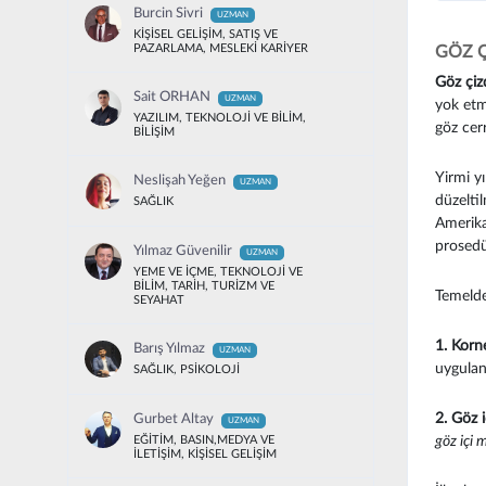
Burcin Sivri
UZMAN
KİŞİSEL GELİŞİM, SATIŞ VE
PAZARLAMA, MESLEKİ KARİYER
GÖZ Ç
Göz çiz
Sait ORHAN
UZMAN
yok etm
YAZILIM, TEKNOLOJİ VE BİLİM,
göz cerr
BİLİŞİM
Yirmi yı
Neslişah Yeğen
UZMAN
düzelti
SAĞLIK
Amerika 
prosedü
Yılmaz Güvenilir
UZMAN
YEME VE İÇME, TEKNOLOJİ VE
BİLİM, TARİH, TURİZM VE
Temelde
SEYAHAT
1. Kornea
Barış Yılmaz
UZMAN
uygulana
SAĞLIK, PSİKOLOJİ
2. Göz i
Gurbet Altay
UZMAN
göz içi 
EĞİTİM, BASIN,MEDYA VE
İLETİŞİM, KİŞİSEL GELİŞİM