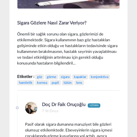
Sigara Gözlere Nasıl Zarar Veriyor?
Önemli bir sağlık sorunu olan sigara, gözlerimizi de
etkilemektedir. Sigara kullanımının bazı göz hastalıkları
gelişiminde etkin olduğu ve hastalıkların tedavisinde sigara
kullanımının bırakılmasının, hastalık seyrinin yavaşlatılması
ve tedavi etkinliğinin artırılması için gerekli olduğu
konusunda hastaların bilgilendiril...
Etiketler :
göz
görme
sigara
kapaklar
konjonktiva
hamilelik
kornea
pupil
tütün
lens
Doç Dr Faik Oruçoğlu
UZMAN
7 Yıl Önce
Pasif olarak sigara dumanına maruziyet bile gözleri
olumsuz etkilemktedir. Ebeveyinlerin sigara içmesi
çocuklarında görme kusurlarına yol açtığı, ayrıca