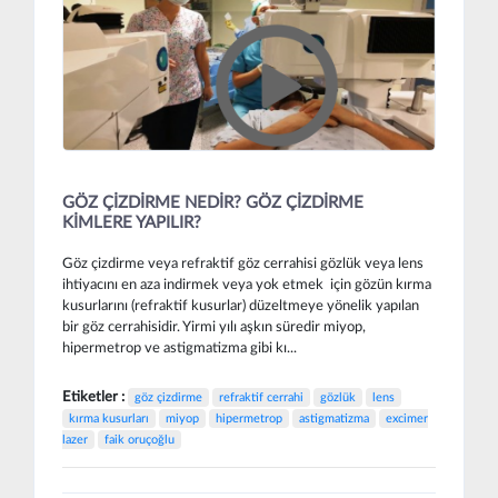
GÖZ ÇİZDİRME NEDİR? GÖZ ÇİZDİRME
KİMLERE YAPILIR?
Göz çizdirme veya refraktif göz cerrahisi gözlük veya lens
ihtiyacını en aza indirmek veya yok etmek için gözün kırma
kusurlarını (refraktif kusurlar) düzeltmeye yönelik yapılan
bir göz cerrahisidir. Yirmi yılı aşkın süredir miyop,
hipermetrop ve astigmatizma gibi kı...
Etiketler :
göz çizdirme
refraktif cerrahi
gözlük
lens
kırma kusurları
miyop
hipermetrop
astigmatizma
excimer
lazer
faik oruçoğlu