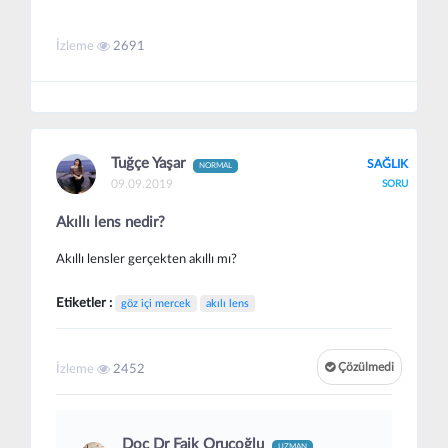
İzleme
2691
Tuğçe Yaşar
SAĞLIK
NORMAL
09.09.2019
SORU
Akıllı lens nedir?
Akıllı lensler gerçekten akıllı mı?
Etiketler :
göz içi mercek
akılı lens
Çözülmedi
İzleme
2452
Doç Dr Faik Oruçoğlu
UZMAN