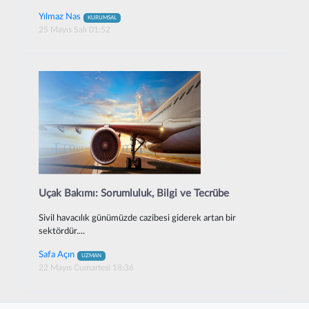
Yılmaz Nas
KURUMSAL
25 Mayıs Salı 01:52
Uçak Bakımı: Sorumluluk, Bilgi ve Tecrübe
Sivil havacılık günümüzde cazibesi giderek artan bir
sektördür....
Safa Açın
UZMAN
22 Mayıs Cumartesi 18:36