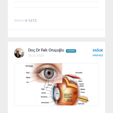
İzleme
1673
Doç Dr Faik Oruçoğlu
SAĞLIK
UZMAN
28.11.2020
MAKALE