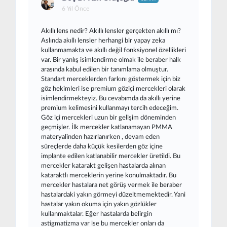
6 Yıl Önce
Akıllı lens nedir? Akıllı lensler gerçekten akıllı mı?
Aslında akıllı lensler herhangi bir yapay zeka
kullanmamakta ve akıllı değil fonksiyonel özellikleri
var. Bir yanlış isimlendirme olmak ile beraber halk
arasında kabul edilen bir tanımlama olmuştur.
Standart merceklerden farkını göstermek için biz
göz hekimleri ise premium göziçi mercekleri olarak
isimlendirmekteyiz. Bu cevabımda da akıllı yerine
premium kelimesini kullanmayı tercih edeceğim.
Göz içi mercekleri uzun bir gelişim döneminden
geçmişler. İlk mercekler katlanamayan PMMA
materyalinden hazırlanırken , devam eden
süreçlerde daha küçük kesilerden göz içine
implante edilen katlanabilir mercekler üretildi. Bu
mercekler katarakt gelişen hastalarda alınan
kataraktlı merceklerin yerine konulmaktadır. Bu
mercekler hastalara net görüş vermek ile beraber
hastalardaki yakın görmeyi düzeltmemektedir. Yani
hastalar yakın okuma için yakın gözlükler
kullanmaktalar. Eğer hastalarda belirgin
astigmatizma var ise bu mercekler onları da