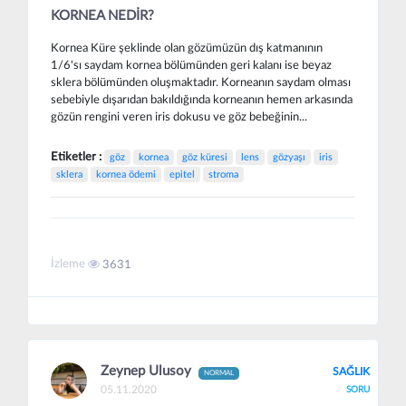
KORNEA NEDİR?
Kornea Küre şeklinde olan gözümüzün dış katmanının
1/6'sı saydam kornea bölümünden geri kalanı ise beyaz
sklera bölümünden oluşmaktadır. Korneanın saydam olması
sebebiyle dışarıdan bakıldığında korneanın hemen arkasında
gözün rengini veren iris dokusu ve göz bebeğinin...
Etiketler :
göz
kornea
göz küresi
lens
gözyaşı
iris
sklera
kornea ödemi
epitel
stroma
İzleme
3631
Zeynep Ulusoy
SAĞLIK
NORMAL
05.11.2020
SORU