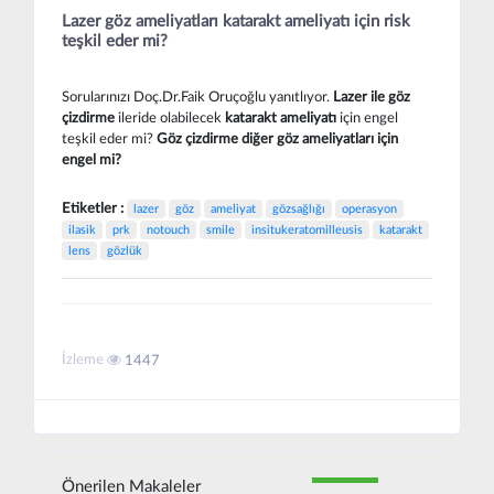
Lazer göz ameliyatları katarakt ameliyatı için risk
teşkil eder mi?
Sorularınızı Doç.Dr.Faik Oruçoğlu yanıtlıyor.
Lazer ile göz
çizdirme
ileride olabilecek
katarakt ameliyatı
için engel
teşkil eder mi?
Göz çizdirme diğer göz ameliyatları için
engel mi?
Etiketler :
lazer
göz
ameliyat
gözsağlığı
operasyon
ilasik
prk
notouch
smile
insitukeratomilleusis
katarakt
lens
gözlük
İzleme
1447
Önerilen Makaleler