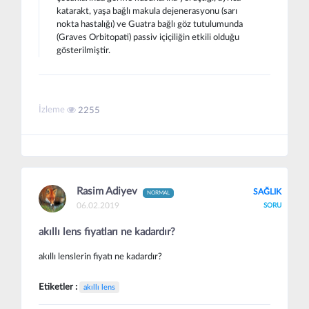
katarakt, yaşa bağlı makula dejenerasyonu (sarı
nokta hastalığı) ve Guatra bağlı göz tutulumunda
(Graves Orbitopati) passiv içiçiliğin etkili olduğu
gösterilmiştir.
İzleme
2255
Rasim Adiyev
SAĞLIK
NORMAL
06.02.2019
SORU
akıllı lens fiyatları ne kadardır?
akıllı lenslerin fiyatı ne kadardır?
Etiketler :
akıllı lens