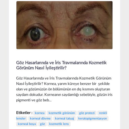
Göz Hasarlarında ve İris Travmalarında Kozmetik
Görünüm Nasıl İyileştirilir?
Göz Hasarlarında ve İris Travmalarında Kozmetik Görünüm
Nasıl İyileştirilir? Kornea, yarım küreye benzer bir şekilde
olan ve gözümüzün ön bölümünün en dış kısmını oluşturan
saydam dokudur. Korneanın saydamlığı sebebiyle, gözün iris
pigmenti ve göz beb...
Etiketler :
kornea
kozmetik görünüm
göz protezi
renkli
lensler
korneal dövme
korneal tatuaj
keratopigmentasyon
korneal boya
göz
kozmetik lens