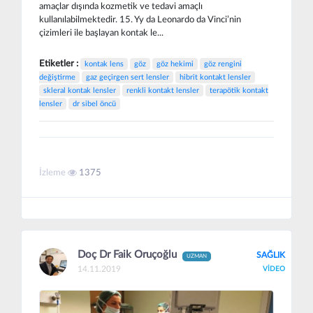
amaçlar dışında kozmetik ve tedavi amaçlı
kullanılabilmektedir. 15. Yy da Leonardo da Vinci’nin
çizimleri ile başlayan kontak le...
Etiketler :
kontak lens
göz
göz hekimi
göz rengini
değiştirme
gaz geçirgen sert lensler
hibrit kontakt lensler
skleral kontak lensler
renkli kontakt lensler
terapötik kontakt
lensler
dr sibel öncü
İzleme
1375
Doç Dr Faik Oruçoğlu
SAĞLIK
UZMAN
14.11.2019
VİDEO