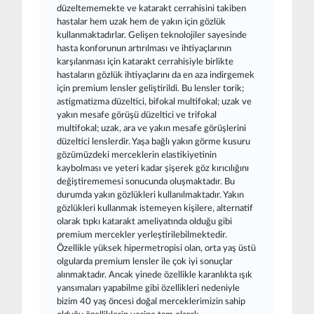
düzeltememekte ve katarakt cerrahisini takiben
hastalar hem uzak hem de yakın için gözlük
kullanmaktadırlar. Gelişen teknolojiler sayesinde
hasta konforunun artırılması ve ihtiyaçlarının
karşılanması için katarakt cerrahisiyle birlikte
hastaların gözlük ihtiyaçlarını da en aza indirgemek
için premium lensler geliştirildi. Bu lensler torik;
astigmatizma düzeltici, bifokal multifokal; uzak ve
yakın mesafe görüşü düzeltici ve trifokal
multifokal; uzak, ara ve yakın mesafe görüşlerini
düzeltici lenslerdir. Yaşa bağlı yakın görme kusuru
gözümüzdeki merceklerin elastikiyetinin
kaybolması ve yeteri kadar şişerek göz kırıcılığını
değiştirememesi sonucunda oluşmaktadır. Bu
durumda yakın gözlükleri kullanılmaktadır. Yakın
gözlükleri kullanmak istemeyen kişilere, alternatif
olarak tıpkı katarakt ameliyatında olduğu gibi
premium mercekler yerleştirilebilmektedir.
Özellikle yüksek hipermetropisi olan, orta yaş üstü
olgularda premium lensler ile çok iyi sonuçlar
alınmaktadır. Ancak yinede özellikle karanlıkta ışık
yansımaları yapabilme gibi özellikleri nedeniyle
bizim 40 yaş öncesi doğal merceklerimizin sahip