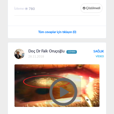
Çözülmedi
İzleme
780
Tüm cevaplar için tıklayın (0)
Doç Dr Faik Oruçoğlu
SAĞLIK
UZMAN
28.11.2018
VİDEO