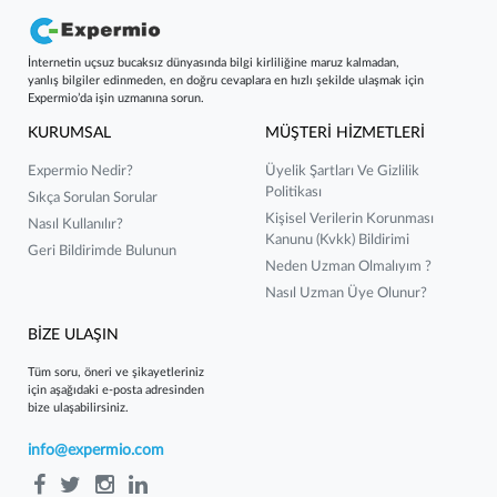
İnternetin uçsuz bucaksız dünyasında bilgi kirliliğine maruz kalmadan,
yanlış bilgiler edinmeden, en doğru cevaplara en hızlı şekilde ulaşmak için
Expermio’da işin uzmanına sorun.
KURUMSAL
MÜŞTERİ HİZMETLERİ
Expermio Nedir?
Üyelik Şartları Ve Gizlilik
Politikası
Sıkça Sorulan Sorular
Kişisel Verilerin Korunması
Nasıl Kullanılır?
Kanunu (kvkk) Bildirimi
Geri Bildirimde Bulunun
Neden Uzman Olmalıyım ?
Nasıl Uzman Üye Olunur?
BİZE ULAŞIN
Tüm soru, öneri ve şikayetleriniz
için aşağıdaki e-posta adresinden
bize ulaşabilirsiniz.
info@expermio.com