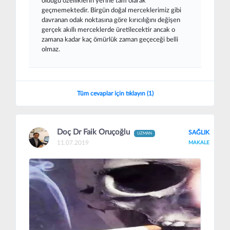
olduğu özelliklerin yerine tam olarak
geçmemektedir. Birgün doğal merceklerimiz gibi
davranan odak noktasına göre kırıcılığını değişen
gerçek akıllı merceklerde üretilecektir ancak o
zamana kadar kaç ömürlük zaman geçeceği belli
olmaz.
Tüm cevaplar için tıklayın (1)
Doç Dr Faik Oruçoğlu
SAĞLIK
UZMAN
11.07.2019
MAKALE