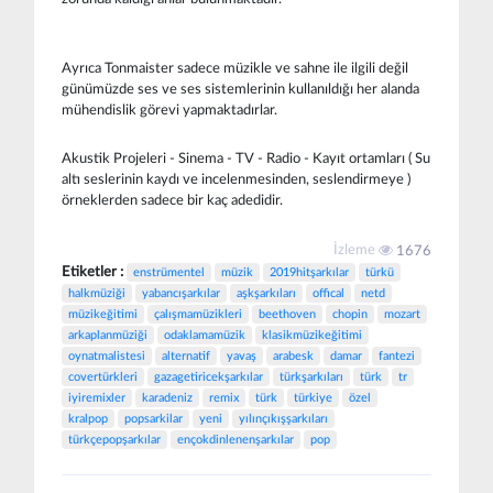
Ayrıca Tonmaister sadece müzikle ve sahne ile ilgili değil
günümüzde ses ve ses sistemlerinin kullanıldığı her alanda
mühendislik görevi yapmaktadırlar.
Akustik Projeleri - Sinema - TV - Radio - Kayıt ortamları ( Su
altı seslerinin kaydı ve incelenmesinden, seslendirmeye )
örneklerden sadece bir kaç adedidir.
İzleme
1676
Etiketler :
enstrümentel
müzik
2019hitşarkılar
türkü
halkmüziği
yabancışarkılar
aşkşarkıları
offical
netd
müzikeğitimi
çalışmamüzikleri
beethoven
chopin
mozart
arkaplanmüziği
odaklamamüzik
klasikmüzikeğitimi
oynatmalistesi
alternatif
yavaş
arabesk
damar
fantezi
covertürkleri
gazagetiricekşarkılar
türkşarkıları
türk
tr
iyiremixler
karadeniz
remix
türk
türkiye
özel
kralpop
popsarkilar
yeni
yılınçıkışşarkıları
türkçepopşarkılar
ençokdinlenenşarkılar
pop