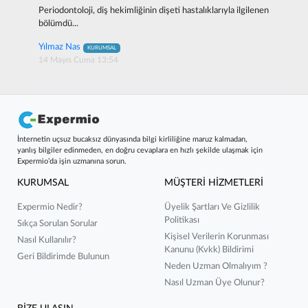
Periodontoloji, diş hekimliğinin dişeti hastalıklarıyla ilgilenen
bölümdü...
Yılmaz Nas
KURUMSAL
14 Mayıs Cuma 13:54
İnternetin uçsuz bucaksız dünyasında bilgi kirliliğine maruz kalmadan,
yanlış bilgiler edinmeden, en doğru cevaplara en hızlı şekilde ulaşmak için
Expermio’da işin uzmanına sorun.
KURUMSAL
MÜŞTERİ HİZMETLERİ
Expermio Nedir?
Üyelik Şartları Ve Gizlilik
Politikası
Sıkça Sorulan Sorular
Kişisel Verilerin Korunması
Nasıl Kullanılır?
Kanunu (kvkk) Bildirimi
Geri Bildirimde Bulunun
Neden Uzman Olmalıyım ?
Nasıl Uzman Üye Olunur?