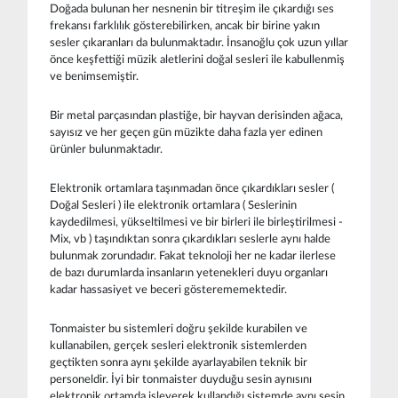
Doğada bulunan her nesnenin bir titreşim ile çıkardığı ses
frekansı farklılık gösterebilirken, ancak bir birine yakın
sesler çıkaranları da bulunmaktadır. İnsanoğlu çok uzun yıllar
önce keşfettiği müzik aletlerini doğal sesleri ile kabullenmiş
ve benimsemiştir.
Bir metal parçasından plastiğe, bir hayvan derisinden ağaca,
sayısız ve her geçen gün müzikte daha fazla yer edinen
ürünler bulunmaktadır.
Elektronik ortamlara taşınmadan önce çıkardıkları sesler (
Doğal Sesleri ) ile elektronik ortamlara ( Seslerinin
kaydedilmesi, yükseltilmesi ve bir birleri ile birleştirilmesi -
Mix, vb ) taşındıktan sonra çıkardıkları seslerle aynı halde
bulunmak zorundadır. Fakat teknoloji her ne kadar ilerlese
de bazı durumlarda insanların yetenekleri duyu organları
kadar hassasiyet ve beceri gösterememektedir.
Tonmaister bu sistemleri doğru şekilde kurabilen ve
kullanabilen, gerçek sesleri elektronik sistemlerden
geçtikten sonra aynı şekilde ayarlayabilen teknik bir
personeldir. İyi bir tonmaister duyduğu sesin aynısını
elektronik ortamda işleyerek kullandığı sistemde aynı sesin