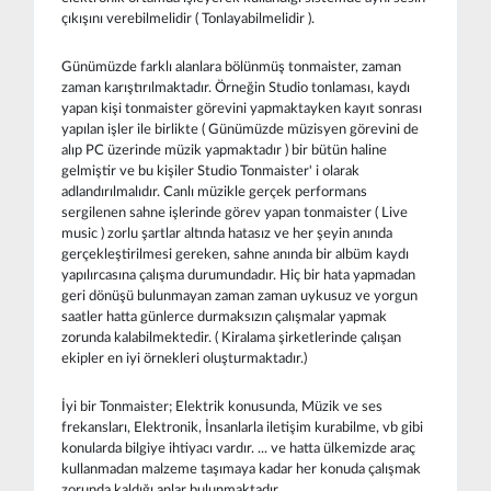
çıkışını verebilmelidir ( Tonlayabilmelidir ).
Günümüzde farklı alanlara bölünmüş tonmaister, zaman
zaman karıştırılmaktadır. Örneğin Studio tonlaması, kaydı
yapan kişi tonmaister görevini yapmaktayken kayıt sonrası
yapılan işler ile birlikte ( Günümüzde müzisyen görevini de
alıp PC üzerinde müzik yapmaktadır ) bir bütün haline
gelmiştir ve bu kişiler Studio Tonmaister' i olarak
adlandırılmalıdır. Canlı müzikle gerçek performans
sergilenen sahne işlerinde görev yapan tonmaister ( Live
music ) zorlu şartlar altında hatasız ve her şeyin anında
gerçekleştirilmesi gereken, sahne anında bir albüm kaydı
yapılırcasına çalışma durumundadır. Hiç bir hata yapmadan
geri dönüşü bulunmayan zaman zaman uykusuz ve yorgun
saatler hatta günlerce durmaksızın çalışmalar yapmak
zorunda kalabilmektedir. ( Kiralama şirketlerinde çalışan
ekipler en iyi örnekleri oluşturmaktadır.)
İyi bir Tonmaister; Elektrik konusunda, Müzik ve ses
frekansları, Elektronik, İnsanlarla iletişim kurabilme, vb gibi
konularda bilgiye ihtiyacı vardır. ... ve hatta ülkemizde araç
kullanmadan malzeme taşımaya kadar her konuda çalışmak
zorunda kaldığı anlar bulunmaktadır.