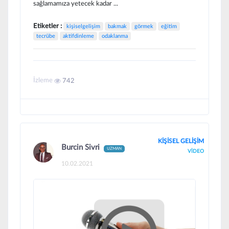
sağlamamıza yetecek kadar ...
Etiketler :
kişiselgelişim
bakmak
görmek
eğitim
tecrübe
aktifdinleme
odaklanma
İzleme
742
KİŞİSEL GELİŞİM
Burcin Sivri
UZMAN
VİDEO
10.02.2021