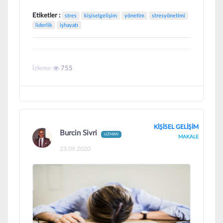
Etiketler :
stres
kişiselgelişim
yönetim
stresyönetimi
liderlik
işhayatı
İzleme
755
KİŞİSEL GELİŞİM
Burcin Sivri
UZMAN
MAKALE
23.09.2020