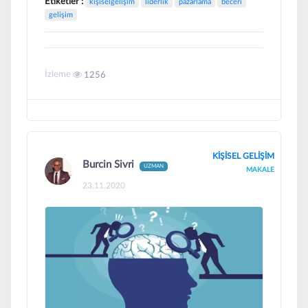
Etiketler :
kişiselgelişim
liderlik
pazarlama
beceri
gelişim
İzleme
1256
KİŞİSEL GELİŞİM
Burcin Sivri
UZMAN
MAKALE
23.11.2020