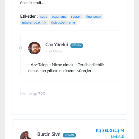
önceliklendi...
Etiketler :
satış
pazarlama
strateji
finansman
müşteriodaklılık
ihtiyaçbelirleme
Can Yürekli
UZMAN
5 Yıl Önce
- Arz-Talep, - Niche olmak, - Tercih edilebilir
olmak son yılların en önemli süreçleri.
İzleme
790
KİŞİSEL GELİŞİM
Burcin Sivri
UZMAN
MAKALE