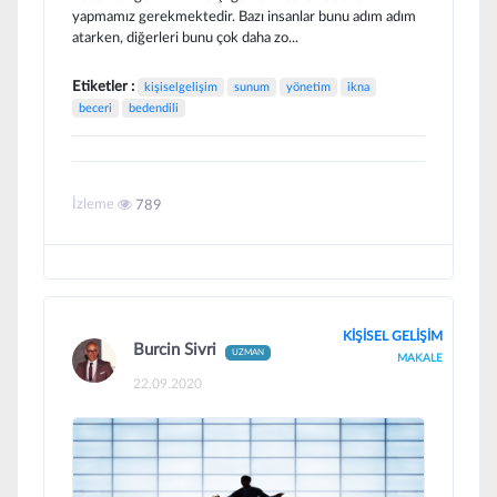
yapmamız gerekmektedir. Bazı insanlar bunu adım adım
atarken, diğerleri bunu çok daha zo...
Etiketler :
kişiselgelişim
sunum
yönetim
ikna
beceri
bedendili
İzleme
789
KİŞİSEL GELİŞİM
Burcin Sivri
UZMAN
MAKALE
22.09.2020