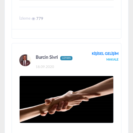
İzleme
779
KİŞİSEL GELİŞİM
Burcin Sivri
UZMAN
MAKALE
18.09.2020