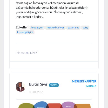
fayda sağlar. İnovasyon kelimesinden kurumsal
bağlamda bahsederseniz, büyük olasılıkla bazı gözlerin
yuvarlandığını göreceksiniz. “İnovasyon” kelimesi,
uygulaması o kadar ...
Etiketler :
inovasyon
meslekikariyer
pazarlama
satış
kişiselgelişim
İzleme
1697
MESLEKİ KARİYER
Burcin Sivri
UZMAN
MAKALE
08.04.2021