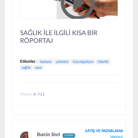
SAĞLIK İLE İLGİLİ KISA BİR
RÖPORTAJ
Etiketler :
hastane
yönetim
kişiselgelişim
liderlik
sağlık
spor
İzleme
741
SATIŞ VE PAZARLAMA
Burcin Sivri
UZMAN
MAKALE