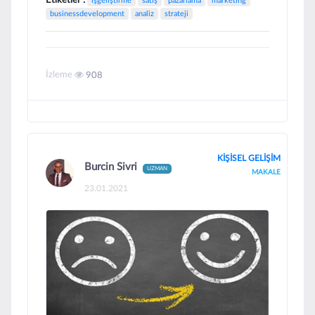
Etiketler :
işgeliştirme
satış
pazarlama
marketing
businessdevelopment
analiz
strateji
İzleme
908
KİŞİSEL GELİŞİM
Burcin Sivri
UZMAN
MAKALE
23.01.2021