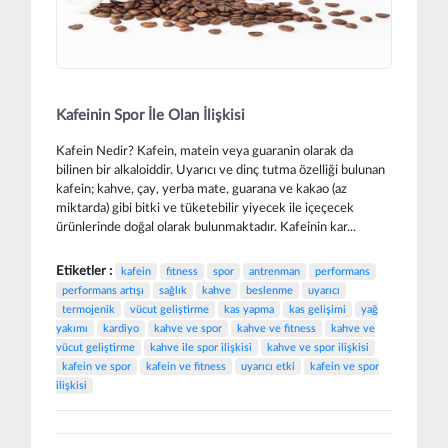
Kafeinin Spor İle Olan İlişkisi
Kafein Nedir? Kafein, matein veya guaranin olarak da
bilinen bir alkaloiddir. Uyarıcı ve dinç tutma özelliği bulunan
kafein; kahve, çay, yerba mate, guarana ve kakao (az
miktarda) gibi bitki ve tüketebilir yiyecek ile içeçecek
ürünlerinde doğal olarak bulunmaktadır. Kafeinin kar...
Etiketler :
kafein
fitness
spor
antrenman
performans
performans artışı
sağlık
kahve
beslenme
uyarıcı
termojenik
vücut geliştirme
kas yapma
kas gelişimi
yağ
yakımı
kardiyo
kahve ve spor
kahve ve fitness
kahve ve
vücut geliştirme
kahve ile spor ilişkisi
kahve ve spor ilişkisi
kafein ve spor
kafein ve fitness
uyarıcı etki
kafein ve spor
ilişkisi