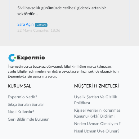
Sivil havacılık günümüzde cazibesi giderek artan bir
sektördür....
Safa Açın
UZMAN
22 Mayıs Cumartesi 18:36
İnternetin uçsuz bucaksız dünyasında bilgi kirliliğine maruz kalmadan,
yanlış bilgiler edinmeden, en doğru cevaplara en hızlı şekilde ulaşmak için
Expermio’da işin uzmanına sorun.
KURUMSAL
MÜŞTERİ HİZMETLERİ
Expermio Nedir?
Üyelik Şartları Ve Gizlilik
Politikası
Sıkça Sorulan Sorular
Kişisel Verilerin Korunması
Nasıl Kullanılır?
Kanunu (kvkk) Bildirimi
Geri Bildirimde Bulunun
Neden Uzman Olmalıyım ?
Nasıl Uzman Üye Olunur?