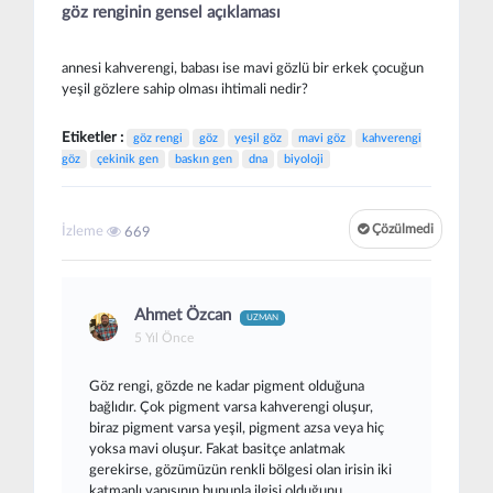
göz renginin gensel açıklaması
annesi kahverengi, babası ise mavi gözlü bir erkek çocuğun
yeşil gözlere sahip olması ihtimali nedir?
Etiketler :
göz rengi
göz
yeşil göz
mavi göz
kahverengi
göz
çekinik gen
baskın gen
dna
biyoloji
Çözülmedi
İzleme
669
Ahmet Özcan
UZMAN
5 Yıl Önce
Göz rengi, gözde ne kadar pigment olduğuna
bağlıdır. Çok pigment varsa kahverengi oluşur,
biraz pigment varsa yeşil, pigment azsa veya hiç
yoksa mavi oluşur. Fakat basitçe anlatmak
gerekirse, gözümüzün renkli bölgesi olan irisin iki
katmanlı yapısının bununla ilgisi olduğunu