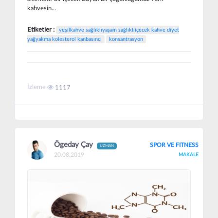
kahvesin...
Etiketler :
yeşilkahve sağlıklıyaşam sağlıklıiçecek kahve diyet
yağyakma kolesterol kanbasıncı
konsantrasyon
İzleme
1117
Ögeday Çay
SPOR VE FITNESS
UZMAN
20.08.2019
MAKALE