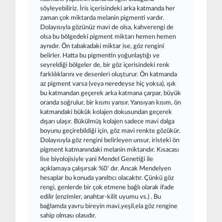
söyleyebiliriz. İris içerisindeki arka katmanda her
zaman çok miktarda melanin pigmenti vardır.
Dolayısıyla gözünüz mavi de olsa, kahverengi de
olsa bu bölgedeki pigment miktarı hemen hemen
aynıdır. Ön tabakadaki miktar ise, göz rengini
belirler. Hatta bu pigmentin yoğunlaştığı ve
seyreldiği bölgeler de, bir göz içerisindeki renk
farklılıklarını ve desenleri oluşturur. Ön katmanda
az pigment varsa (veya neredeyse hiç yoksa), ışık
bu katmandan geçerek arka katmana çarpar, büyük
oranda soğrulur, bir kısmı yansır. Yansıyan kısım, ön
katmandaki bükük kolajen dokusundan geçerek
dışarı ulaşır. Bükülmüş kolajen sadece mavi dalga
boyunu geçirebildiği için, göz mavi renkte gözükür.
Dolayısıyla göz rengini belirleyen unsur, iristeki ön
pigment katmanındaki melanin miktarıdır. Kısacası
lise biyolojisiyle yani Mendel Genetiği ile
açıklamaya çalışırsak %0' dır. Ancak Mendelyen
hesaplar bu konuda yanıltıcı olacaktır. Çünkü göz
rengi, genlerde bir çok etmene bağlı olarak ifade
edilir (enzimler, anahtar-kilit uyumu vs.) . Bu
bağlamda yavru bireyin mavi,yeşil,ela göz rengine
sahip olması olasıdır.